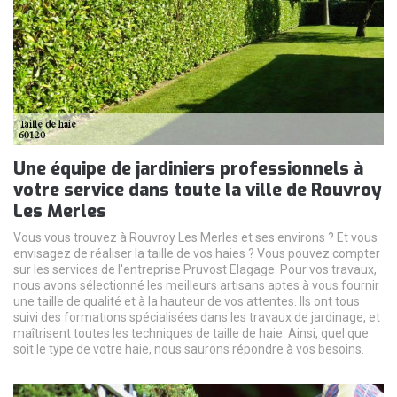
Une équipe de jardiniers professionnels à
votre service dans toute la ville de Rouvroy
Les Merles
Vous vous trouvez à Rouvroy Les Merles et ses environs ? Et vous
envisagez de réaliser la taille de vos haies ? Vous pouvez compter
sur les services de l'entreprise Pruvost Elagage. Pour vos travaux,
nous avons sélectionné les meilleurs artisans aptes à vous fournir
une taille de qualité et à la hauteur de vos attentes. Ils ont tous
suivi des formations spécialisées dans les travaux de jardinage, et
maîtrisent toutes les techniques de taille de haie. Ainsi, quel que
soit le type de votre haie, nous saurons répondre à vos besoins.