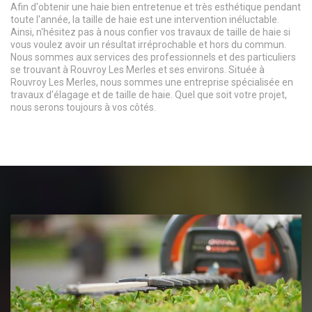
Afin d'obtenir une haie bien entretenue et très esthétique pendant
toute l'année, la taille de haie est une intervention inéluctable.
Ainsi, n'hésitez pas à nous confier vos travaux de taille de haie si
vous voulez avoir un résultat irréprochable et hors du commun.
Nous sommes aux services des professionnels et des particuliers
se trouvant à Rouvroy Les Merles et ses environs. Située à
Rouvroy Les Merles, nous sommes une entreprise spécialisée en
travaux d'élagage et de taille de haie. Quel que soit votre projet,
nous serons toujours à vos côtés.