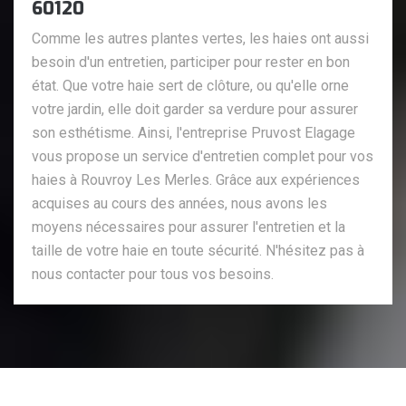
60120
Comme les autres plantes vertes, les haies ont aussi
besoin d'un entretien, participer pour rester en bon
état. Que votre haie sert de clôture, ou qu'elle orne
votre jardin, elle doit garder sa verdure pour assurer
son esthétisme. Ainsi, l'entreprise Pruvost Elagage
vous propose un service d'entretien complet pour vos
haies à Rouvroy Les Merles. Grâce aux expériences
acquises au cours des années, nous avons les
moyens nécessaires pour assurer l'entretien et la
taille de votre haie en toute sécurité. N'hésitez pas à
nous contacter pour tous vos besoins.