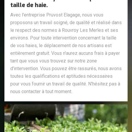
taille de haie.
Avec l'entreprise Pruvost Elagage, nous vous
proposons un travail soigné, de qualité et réalisé dans
le respect des normes à Rouvroy Les Merles et ses
environs. Pour toute intervention concernant la taille
de vos haies, le déplacement de nos artisans est
entièrement gratuit. Vous n'aurez aucuns frais à payer
tant que vous vous trouvez sur notre zone
d'intervention. Vous pouvez être rassurés, nous avons
toutes les qualifications et aptitudes nécessaires
pour vous fournir un travail de qualité. N'hésitez pas à
nous contacter à tout moment.