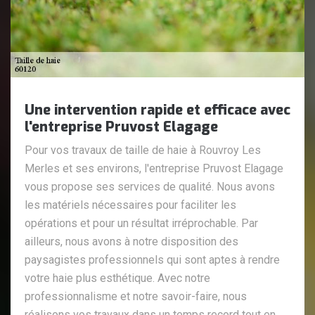
Une intervention rapide et efficace avec
l'entreprise Pruvost Elagage
Pour vos travaux de taille de haie à Rouvroy Les
Merles et ses environs, l'entreprise Pruvost Elagage
vous propose ses services de qualité. Nous avons
les matériels nécessaires pour faciliter les
opérations et pour un résultat irréprochable. Par
ailleurs, nous avons à notre disposition des
paysagistes professionnels qui sont aptes à rendre
votre haie plus esthétique. Avec notre
professionnalisme et notre savoir-faire, nous
réalisons vos travaux dans un temps record tout en