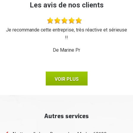
Les avis de nos clients
'a
Je recommande cette entreprise, très réactive et sérieuse
L
r,
!!
d
ux,
il
De Marine Pr
VOIR PLUS
Autres services