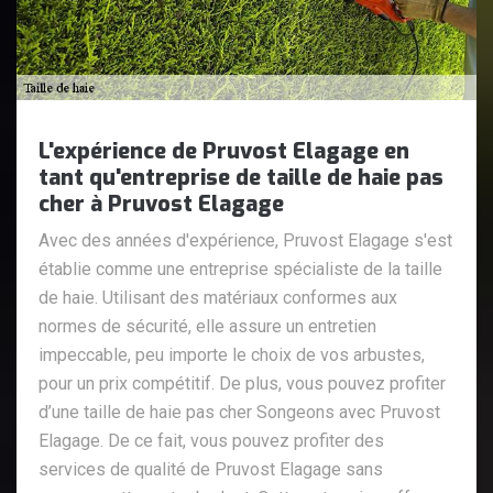
L'expérience de Pruvost Elagage en
tant qu'entreprise de taille de haie pas
cher à Pruvost Elagage
Avec des années d'expérience, Pruvost Elagage s'est
établie comme une entreprise spécialiste de la taille
de haie. Utilisant des matériaux conformes aux
normes de sécurité, elle assure un entretien
impeccable, peu importe le choix de vos arbustes,
pour un prix compétitif. De plus, vous pouvez profiter
d’une taille de haie pas cher Songeons avec Pruvost
Elagage. De ce fait, vous pouvez profiter des
services de qualité de Pruvost Elagage sans