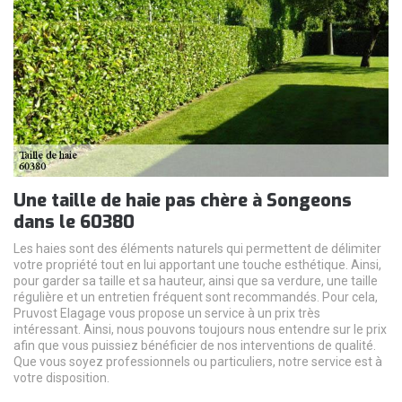
Une taille de haie pas chère à Songeons
dans le 60380
Les haies sont des éléments naturels qui permettent de délimiter
votre propriété tout en lui apportant une touche esthétique. Ainsi,
pour garder sa taille et sa hauteur, ainsi que sa verdure, une taille
régulière et un entretien fréquent sont recommandés. Pour cela,
Pruvost Elagage vous propose un service à un prix très
intéressant. Ainsi, nous pouvons toujours nous entendre sur le prix
afin que vous puissiez bénéficier de nos interventions de qualité.
Que vous soyez professionnels ou particuliers, notre service est à
votre disposition.