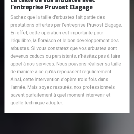
La taille de vos arbustes avec
l'entreprise Pruvost Elagage
Sachez que la taille d'arbustes fait partie des
prestations offertes par l'entreprise Pruvost Elagage.
En effet, cette opération est importante pour
l'équilibre, la floraison et le bon développement des
arbustes. Si vous constatez que vos arbustes sont
devenus caducs ou persistants, n'hésitez pas à faire
appel à nos services. Nous pouvons réaliser sa taille
de manière à ce qu'ils repoussent régulièrement.
Ainsi, cette intervention s'opère trois fois dans
l'année. Mais soyez rassurés, nos professionnels
savent parfaitement à quel moment intervenir et
quelle technique adopter.