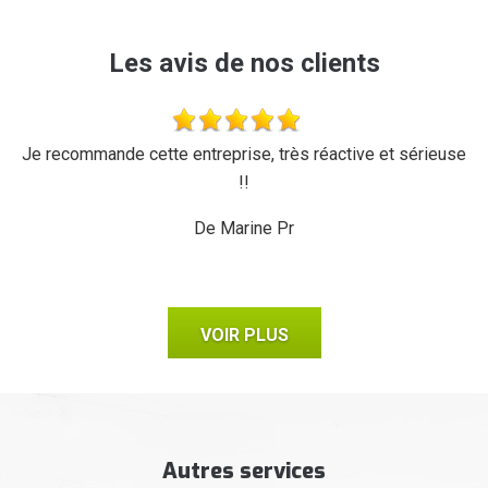
Les avis de nos clients
'a
Je recommande cette entreprise, très réactive et sérieuse
L
r,
!!
d
ux,
il
De Marine Pr
VOIR PLUS
Autres services