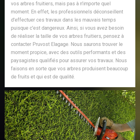
vos arbres fruitiers, mais pas à n'importe quel
moment. En effet, les professionnels déconseillent
d'effectuer ces travaux dans les mauvais temps
puisque c'est dangereux. Ainsi, si vous avez besoin
de réaliser la taille de vos arbres fruitiers, pensez à
contacter Pruvost Elagage. Nous saurons trouver le
moment propice, avec des outils performants et des
paysagistes qualifiés pour assurer vos travaux. Nous
faisons en sorte que vos arbres produisent beaucoup
de fruits et qui est de qualité.