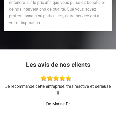
entendre sur le prix afin que vous puissiez bénéficier
de nos interventions de qualité. Que vous soyez
professionnels ou particuliers, notre service est à
votre disposition.
Les avis de nos clients
'a
Je recommande cette entreprise, très réactive et sérieuse
L
r,
!!
d
ux,
il
De Marine Pr