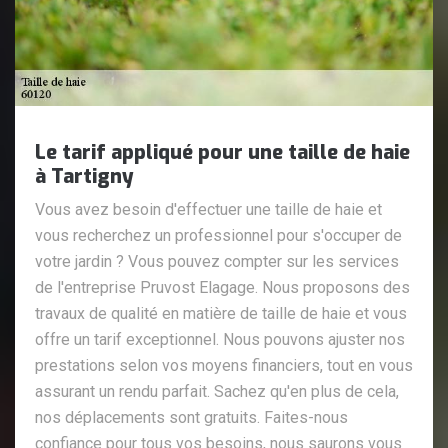
Le tarif appliqué pour une taille de haie
à Tartigny
Vous avez besoin d'effectuer une taille de haie et
vous recherchez un professionnel pour s'occuper de
votre jardin ? Vous pouvez compter sur les services
de l'entreprise Pruvost Elagage. Nous proposons des
travaux de qualité en matière de taille de haie et vous
offre un tarif exceptionnel. Nous pouvons ajuster nos
prestations selon vos moyens financiers, tout en vous
assurant un rendu parfait. Sachez qu'en plus de cela,
nos déplacements sont gratuits. Faites-nous
confiance pour tous vos besoins, nous saurons vous