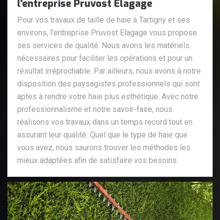
l'entreprise Pruvost Elagage
Pour vos travaux de taille de haie à Tartigny et ses
environs, l'entreprise Pruvost Elagage vous propose
ses services de qualité. Nous avons les matériels
nécessaires pour faciliter les opérations et pour un
résultat irréprochable. Par ailleurs, nous avons à notre
disposition des paysagistes professionnels qui sont
aptes à rendre votre haie plus esthétique. Avec notre
professionnalisme et notre savoir-faire, nous
réalisons vos travaux dans un temps record tout en
assurant leur qualité. Quel que le type de haie que
vous avez, nous saurons trouver les méthodes les
mieux adaptées afin de satisfaire vos besoins.