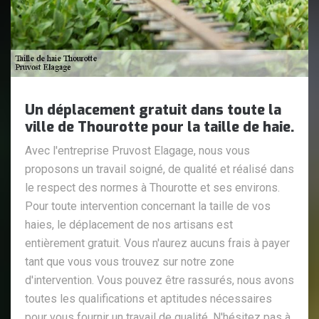
Un déplacement gratuit dans toute la
ville de Thourotte pour la taille de haie.
Avec l'entreprise Pruvost Elagage, nous vous
proposons un travail soigné, de qualité et réalisé dans
le respect des normes à Thourotte et ses environs.
Pour toute intervention concernant la taille de vos
haies, le déplacement de nos artisans est
entièrement gratuit. Vous n'aurez aucuns frais à payer
tant que vous vous trouvez sur notre zone
d'intervention. Vous pouvez être rassurés, nous avons
toutes les qualifications et aptitudes nécessaires
pour vous fournir un travail de qualité. N'hésitez pas à