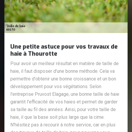
Une petite astuce pour vos travaux de
haie à Thourotte
Pour avoir un meilleur résultat en matière de taille de
haie, il faut disposer d'une bonne méthode. Cela va
permettre d'obtenir une bonne croissance et un bon
développement pour vos végétations. Selon
l'entreprise Pruvost Elagage, une bonne taille de haie
garantit l'efficacité de vos haies et permet de garder
sa taille au fil des années. Ainsi, pour votre taille de
haie, il que la base soit plus large que la cime.
N'hésitez pas à recourir à notre service, car en plus