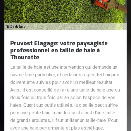
Pruvost Elagage: votre paysagiste
professionnel en taille de haie à
Thourotte
La taille de haie est une intervention qui demande un
savoir-faire particulier, et certaines règles techniques
doivent être suivies pour avoir un meilleur résultat.
Ainsi, il est conseillé de faire une taille de haie une ou
deux fois ou trois fois par an selon l'espèce de vos
haies. Quant aux outils utilisés, la cisaille peut suffire
pour une petite haie, mais lorsqu'il s'agit d'une taille
de grands arbustes, il faut utiliser un taille-haie. Pour
avoir une haie performante et plus esthétique,