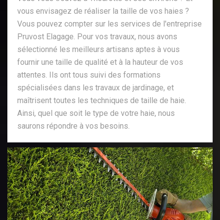
vous envisagez de réaliser la taille de vos haies ?
Vous pouvez compter sur les services de l'entreprise
Pruvost Elagage. Pour vos travaux, nous avons
sélectionné les meilleurs artisans aptes à vous
fournir une taille de qualité et à la hauteur de vos
attentes. Ils ont tous suivi des formations
spécialisées dans les travaux de jardinage, et
maîtrisent toutes les techniques de taille de haie.
Ainsi, quel que soit le type de votre haie, nous
saurons répondre à vos besoins.