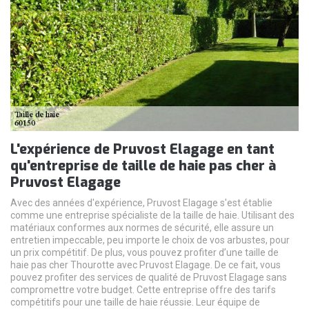
L'expérience de Pruvost Elagage en tant
qu'entreprise de taille de haie pas cher à
Pruvost Elagage
Avec des années d'expérience, Pruvost Elagage s'est établie
comme une entreprise spécialiste de la taille de haie. Utilisant des
matériaux conformes aux normes de sécurité, elle assure un
entretien impeccable, peu importe le choix de vos arbustes, pour
un prix compétitif. De plus, vous pouvez profiter d’une taille de
haie pas cher Thourotte avec Pruvost Elagage. De ce fait, vous
pouvez profiter des services de qualité de Pruvost Elagage sans
compromettre votre budget. Cette entreprise offre des tarifs
compétitifs pour une taille de haie réussie. Leur équipe de