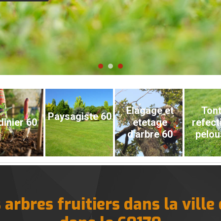
Elagage et
Tont
Paysagiste 60
dinier 60
etetage
refect
d'arbre 60
pelou
s arbres fruitiers dans la ville