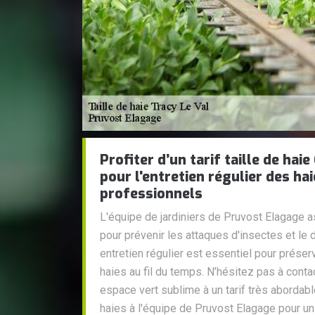
Profiter d’un tarif taille de hai
pour l'entretien régulier des ha
professionnels
L'équipe de jardiniers de Pruvost Elagage as
pour prévenir les attaques d'insectes et l
entretien régulier est essentiel pour préser
haies au fil du temps. N’hésitez pas à cont
espace vert sublime à un tarif très abordable
haies à l'équipe de Pruvost Elagage pour un