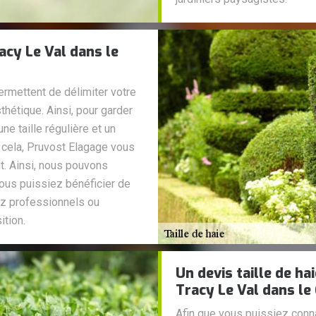
racy Le Val dans le
ermettent de délimiter votre
thétique. Ainsi, pour garder
une taille régulière et un
 cela, Pruvost Elagage vous
t. Ainsi, nous pouvons
vous puissiez bénéficier de
ez professionnels ou
ition.
Un devis taille de h
Tracy Le Val dans le
Afin que vous puissiez conna