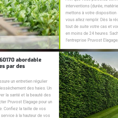
interventions (durée, matérie
mettons à votre disposition 
vous allez remplir. Dès la r
tout de suite votre cas et vo
en moins de 24 heures. Sach
l'entreprise Pruvost Elagag
e 60170 abordable
ies par des
sure un entretien régulier
e dessèchement des haies. Un
ver la santé et la beauté des
acter Pruvost Elagage pour un
. Confiez la taille de vos
 service à la hauteur de vos