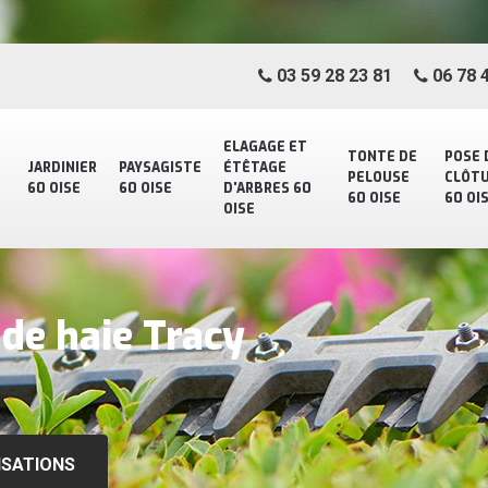
03 59 28 23 81
06 78 4
ELAGAGE ET
TONTE DE
POSE 
JARDINIER
PAYSAGISTE
ÉTÊTAGE
PELOUSE
CLÔT
60 OISE
60 OISE
D'ARBRES 60
60 OISE
60 OI
OISE
 de haie Tracy
ISATIONS