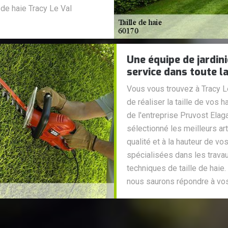
e de haie Tracy Le Val
Une équipe de jardin
service dans toute la
Vous vous trouvez à Tracy L
de réaliser la taille de vos
de l'entreprise Pruvost Elag
sélectionné les meilleurs art
qualité et à la hauteur de vo
spécialisées dans les travau
techniques de taille de haie. 
nous saurons répondre à vo