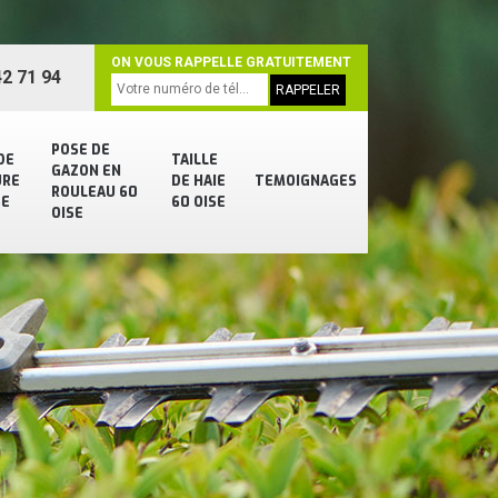
ON VOUS RAPPELLE GRATUITEMENT
2 71 94
POSE DE
DE
TAILLE
GAZON EN
URE
DE HAIE
TEMOIGNAGES
ROULEAU 60
SE
60 OISE
OISE