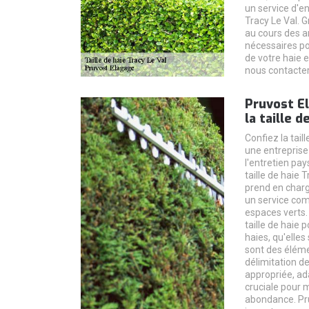
un service d'e
Tracy Le Val. 
au cours des 
nécessaires pou
de votre haie e
nous contacter
Pruvost E
la taille d
Confiez la tail
une entreprise
l'entretien pa
taille de haie 
prend en charg
un service com
espaces verts. 
taille de haie 
haies, qu'elles
sont des éléme
délimitation d
appropriée, ad
cruciale pour m
abondance. Pr