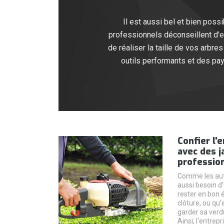
Il est aussi bel et bien possi
professionnels déconseillent d'e
de réaliser la taille de vos arbr
outils performants et des pa
Confier l'
avec des j
profession
Comme les autr
aussi besoin d'
rester en bon é
clôture, ou qu'e
garder sa verd
Ainsi, l'entre