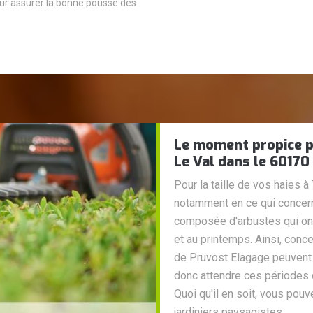
ur assurer la bonne pousse des
Le moment propice pou
Le Val dans le 60170
Pour la taille de vos haies à 
notamment en ce qui concerne 
composée d'arbustes qui ont 
et au printemps. Ainsi, conce
de Pruvost Elagage peuvent les
donc attendre ces périodes d
Quoi qu'il en soit, vous pou
jardiniers paysagistes.