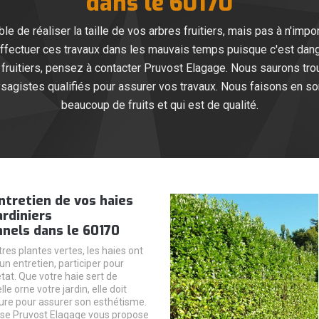
dans le 60170
ble de réaliser la taille de vos arbres fruitiers, mais pas à n'imp
ffectuer ces travaux dans les mauvais temps puisque c'est dang
es fruitiers, pensez à contacter Pruvost Elagage. Nous saurons t
ysagistes qualifiés pour assurer vos travaux. Nous faisons en so
beaucoup de fruits et qui est de qualité.
entretien de vos haies
ardiniers
nels dans le 60170
es plantes vertes, les haies ont
un entretien, participer pour
tat. Que votre haie sert de
lle orne votre jardin, elle doit
ure pour assurer son esthétisme.
prise Pruvost Elagage vous propose