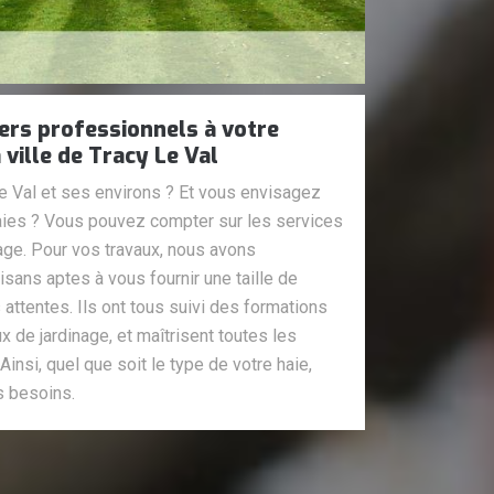
iers professionnels à votre
 ville de Tracy Le Val
e Val et ses environs ? Et vous envisagez
 haies ? Vous pouvez compter sur les services
age. Pour vos travaux, nous avons
isans aptes à vous fournir une taille de
s attentes. Ils ont tous suivi des formations
x de jardinage, et maîtrisent toutes les
Ainsi, quel que soit le type de votre haie,
s besoins.