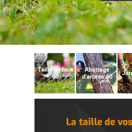
Taille de haie
Abattage
Jar
60
d'arbres 60
La taille de vo