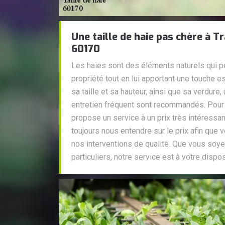
Une taille de haie pas chère à T
60170
Les haies sont des éléments naturels qui p
propriété tout en lui apportant une touche es
sa taille et sa hauteur, ainsi que sa verdure, 
entretien fréquent sont recommandés. Pour
propose un service à un prix très intéressan
toujours nous entendre sur le prix afin que 
nos interventions de qualité. Que vous soy
particuliers, notre service est à votre dispos