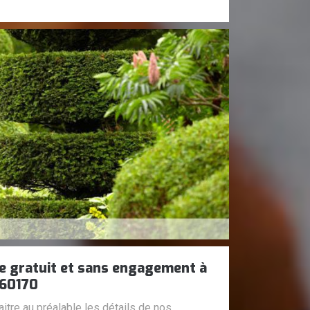
aie gratuit et sans engagement à
 60170
itre au préalable les détails de nos