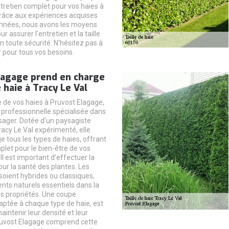
ntretien complet pour vos haies à
Grâce aux expériences acquises
années, nous avons les moyens
r assurer l'entretien et la taille
n toute sécurité. N'hésitez pas à
 pour tous vos besoins.
lagage prend en charge
e haie à Tracy Le Val
le de vos haies à Pruvost Elagage,
 professionnelle spécialisée dans
ysager. Dotée d'un paysagiste
Tracy Le Val expérimenté, elle
e tous les types de haies, offrant
plet pour le bien-être de vos
Il est important d’effectuer la
pour la santé des plantes. Les
 soient hybrides ou classiques,
nts naturels essentiels dans la
es propriétés. Une coupe
aptée à chaque type de haie, est
aintenir leur densité et leur
uvost Elagage comprend cette