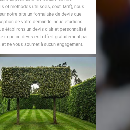
ls et méthodes utilisées, coût, tarif), nous
sur notre site un formulaire de devis que
éception de votre demande, nous étudions
us établirons un devis clair et personnalisé
ez que ce devis est offert gratuitement par
e, et ne vous soumet à aucun engagement.