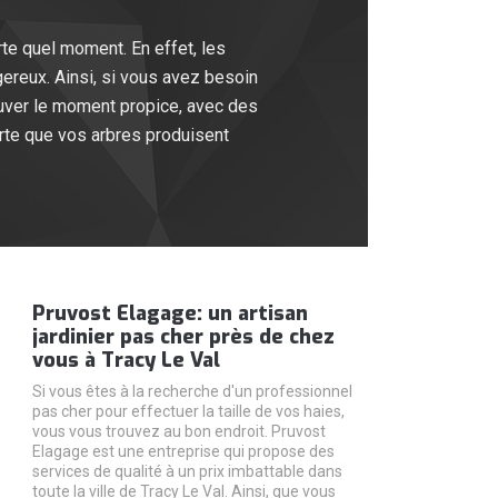
orte quel moment. En effet, les
ereux. Ainsi, si vous avez besoin
rouver le moment propice, avec des
rte que vos arbres produisent
Pruvost Elagage: un artisan
jardinier pas cher près de chez
vous à Tracy Le Val
Si vous êtes à la recherche d'un professionnel
pas cher pour effectuer la taille de vos haies,
vous vous trouvez au bon endroit. Pruvost
Elagage est une entreprise qui propose des
services de qualité à un prix imbattable dans
toute la ville de Tracy Le Val. Ainsi, que vous