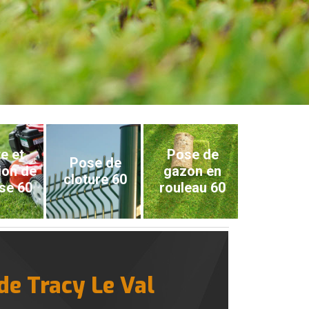
e et
Pose de
Pose de
ion de
gazon en
cloture 60
se 60
rouleau 60
 de Tracy Le Val