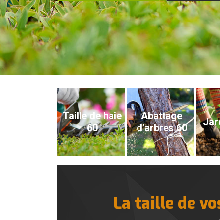
Taille de haie
Abattage
Jar
60
d'arbres 60
La taille de v