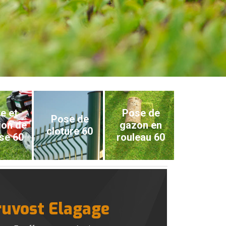
e et
Pose de
Pose de
ion de
gazon en
cloture 60
se 60
rouleau 60
Pruvost Elagage