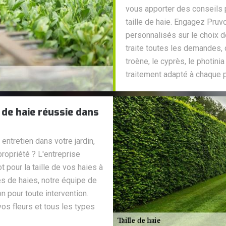
vous apporter des conseils 
taille de haie. Engagez Pruv
personnalisés sur le choix 
traite toutes les demandes, q
troène, le cyprès, le photini
traitement adapté à chaque p
 de haie réussie dans
ntretien dans votre jardin,
ropriété ? L'entreprise
 pour la taille de vos haies à
es de haies, notre équipe de
n pour toute intervention.
s fleurs et tous les types