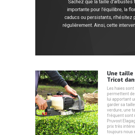
Sachez que la taille d'arbustes 
importante pour l'équilibre, la
caducs ou persistants, n'hésitez 
régulièrement. Ainsi, cette interv
Une taille
Tricot dan
Les haies sont
permettent de 
lui apportant u
garder sa taill
verdure, une ta
fréquent sont
Pruvost Elagag
prix très intér
toujours nous e