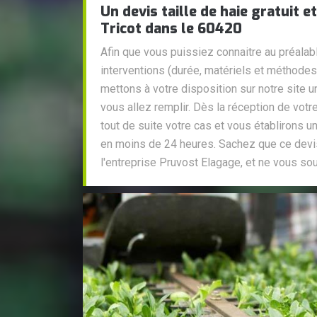
Un devis taille de haie gratuit
Tricot dans le 60420
Afin que vous puissiez connaitre au préalab
interventions (durée, matériels et méthodes u
mettons à votre disposition sur notre site 
vous allez remplir. Dès la réception de vot
tout de suite votre cas et vous établirons un
en moins de 24 heures. Sachez que ce devis
l'entreprise Pruvost Elagage, et ne vous s