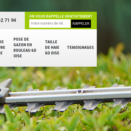
ON VOUS RAPPELLE GRATUITEMENT
2 71 94
POSE DE
DE
TAILLE
GAZON EN
URE
DE HAIE
TEMOIGNAGES
ROULEAU 60
SE
60 OISE
OISE