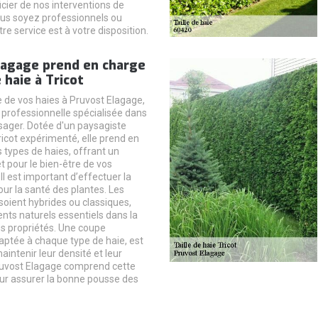
cier de nos interventions de
ous soyez professionnels ou
tre service est à votre disposition.
lagage prend en charge
e haie à Tricot
le de vos haies à Pruvost Elagage,
 professionnelle spécialisée dans
ysager. Dotée d'un paysagiste
Tricot expérimenté, elle prend en
 types de haies, offrant un
t pour le bien-être de vos
Il est important d’effectuer la
pour la santé des plantes. Les
 soient hybrides ou classiques,
nts naturels essentiels dans la
es propriétés. Une coupe
aptée à chaque type de haie, est
aintenir leur densité et leur
uvost Elagage comprend cette
ur assurer la bonne pousse des