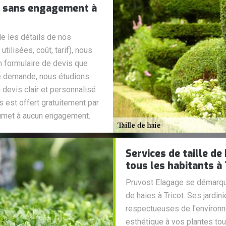
 et sans engagement à
le les détails de nos
tilisées, coût, tarif), nous
un formulaire de devis que
re demande, nous étudions
 devis clair et personnalisé
 est offert gratuitement par
oumet à aucun engagement.
Services de taille d
tous les habitants à 
Pruvost Elagage se démarque
de haies à Tricot. Ses jardi
respectueuses de l'environn
esthétique à vos plantes tout