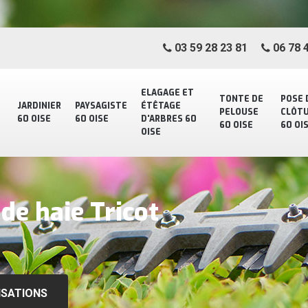
03 59 28 23 81
06 78 4
ELAGAGE ET
TONTE DE
POSE 
JARDINIER
PAYSAGISTE
ÉTÊTAGE
PELOUSE
CLÔT
60 OISE
60 OISE
D'ARBRES 60
60 OISE
60 OI
OISE
 de haie Tricot
ISATIONS