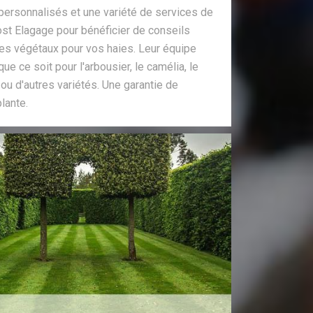
personnalisés et une variété de services de
ost Elagage pour bénéficier de conseils
des végétaux pour vos haies. Leur équipe
ue ce soit pour l'arbousier, le camélia, le
a ou d'autres variétés. Une garantie de
lante.