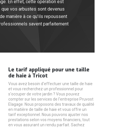
ge. En effet, cette opération est
ez que vos arbustes sont devenus
 de manière à ce qu'ils repoussent
 professionnels savent parfaitement
Le tarif appliqué pour une taille
de haie à Tricot
Vous avez besoin d'effectuer une taille de haie
et vous recherchez un professionnel pour
s'occuper de votre jardin ? Vous pouvez
compter sur les services de l'entreprise Pruvost
Elagage. Nous proposons des travaux de qualité
en matière de taille de haie et vous offre un
tarif exceptionnel. Nous pouvons ajuster nos
prestations selon vos moyens financiers, tout
en vous assurant un rendu parfait. Sachez