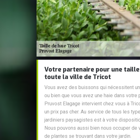
Votre partenaire pour une taille
toute la ville de Tricot
Vous avez des buissons qui nécessitent un e
ou bien que vous avez une haie dans votre p
Pruvost Elagage intervient chez vous à Tricot
un prix pas cher. Au service de tous les typ
jardiniers paysagistes est à votre dispositio
Nous pouvons aussi bien nous occuper de vo
de plantes se trouvant dans votre jardin.