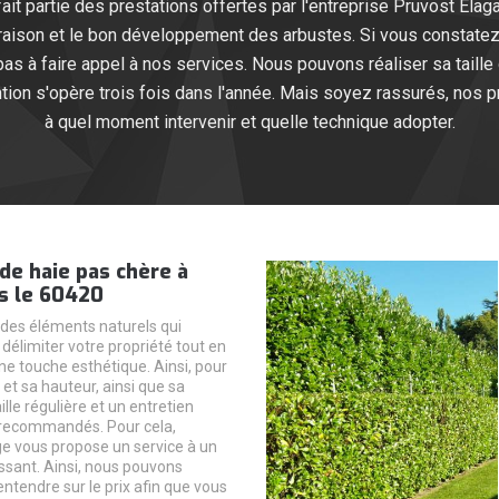
fait partie des prestations offertes par l'entreprise Pruvost Elaga
 floraison et le bon développement des arbustes. Si vous constat
pas à faire appel à nos services. Nous pouvons réaliser sa taille
ention s'opère trois fois dans l'année. Mais soyez rassurés, nos
à quel moment intervenir et quelle technique adopter.
 de haie pas chère à
s le 60420
 des éléments naturels qui
délimiter votre propriété tout en
ne touche esthétique. Ainsi, pour
e et sa hauteur, ainsi que sa
ille régulière et un entretien
 recommandés. Pour cela,
e vous propose un service à un
essant. Ainsi, nous pouvons
ntendre sur le prix afin que vous