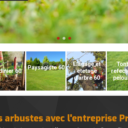
Elagage et
Tont
Paysagiste 60
dinier 60
etetage
refect
d'arbre 60
pelou
os arbustes avec l'entreprise 