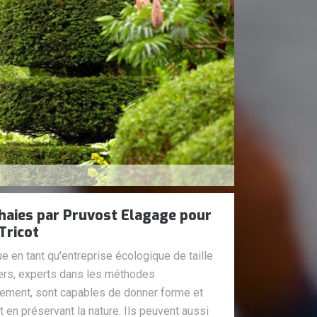
e haies par Pruvost Elagage pour
Tricot
 en tant qu'entreprise écologique de taille
niers, experts dans les méthodes
ement, sont capables de donner forme et
 en préservant la nature. Ils peuvent aussi