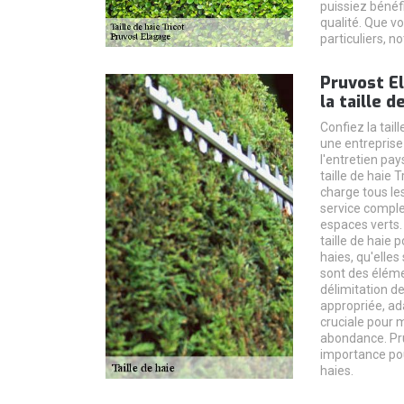
puissiez bénéfi
qualité. Que v
particuliers, no
Pruvost E
la taille d
Confiez la tail
une entreprise
l'entretien pa
taille de haie 
charge tous les
service comple
espaces verts. 
taille de haie 
haies, qu'elles
sont des éléme
délimitation d
appropriée, ad
cruciale pour m
abondance. Pr
importance po
haies.