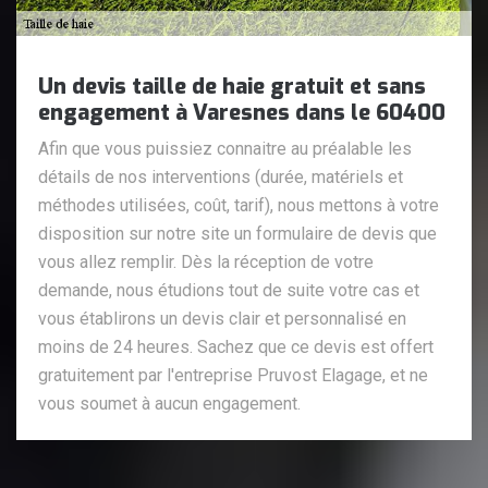
Un devis taille de haie gratuit et sans
engagement à Varesnes dans le 60400
Afin que vous puissiez connaitre au préalable les
détails de nos interventions (durée, matériels et
méthodes utilisées, coût, tarif), nous mettons à votre
disposition sur notre site un formulaire de devis que
vous allez remplir. Dès la réception de votre
demande, nous étudions tout de suite votre cas et
vous établirons un devis clair et personnalisé en
moins de 24 heures. Sachez que ce devis est offert
gratuitement par l'entreprise Pruvost Elagage, et ne
vous soumet à aucun engagement.