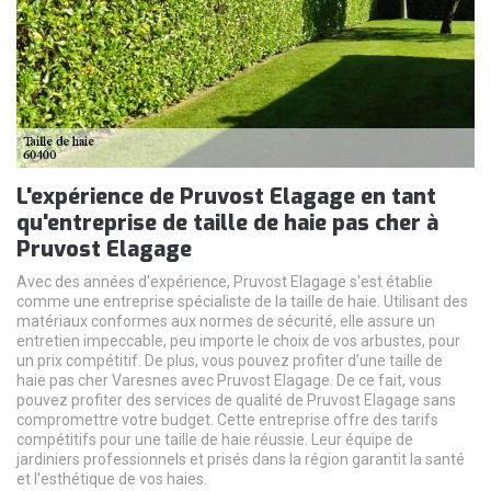
L'expérience de Pruvost Elagage en tant
qu'entreprise de taille de haie pas cher à
Pruvost Elagage
Avec des années d'expérience, Pruvost Elagage s'est établie
comme une entreprise spécialiste de la taille de haie. Utilisant des
matériaux conformes aux normes de sécurité, elle assure un
entretien impeccable, peu importe le choix de vos arbustes, pour
un prix compétitif. De plus, vous pouvez profiter d’une taille de
haie pas cher Varesnes avec Pruvost Elagage. De ce fait, vous
pouvez profiter des services de qualité de Pruvost Elagage sans
compromettre votre budget. Cette entreprise offre des tarifs
compétitifs pour une taille de haie réussie. Leur équipe de
jardiniers professionnels et prisés dans la région garantit la santé
et l'esthétique de vos haies.