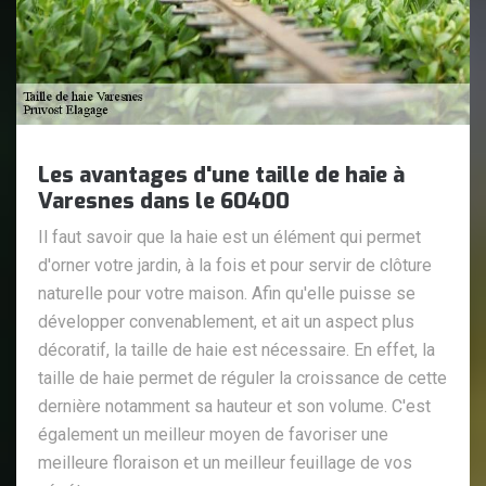
Les avantages d'une taille de haie à
Varesnes dans le 60400
Il faut savoir que la haie est un élément qui permet
d'orner votre jardin, à la fois et pour servir de clôture
naturelle pour votre maison. Afin qu'elle puisse se
développer convenablement, et ait un aspect plus
décoratif, la taille de haie est nécessaire. En effet, la
taille de haie permet de réguler la croissance de cette
dernière notamment sa hauteur et son volume. C'est
également un meilleur moyen de favoriser une
meilleure floraison et un meilleur feuillage de vos