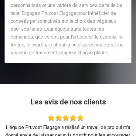
personnalisés et une variété de services de taille de
haie. Engagez Pruvost Elagage pour bénéficier de
conseils personnalisés sur le choix des végétaux
pour vos haies. Leur équipe traite toutes les
demandes, que ce soit pour l'arbousier, le camélia, le
troène, le cyprès, le photinia ou d'autres variétés. Une
garantie de traitement adapté à chaque plante.
Les avis de nos clients
se
L'équipe Pruvost Elagage a réalisé un travail de pro qui m'a
J
donné envie de laisser cet avis positif pour les encourager,