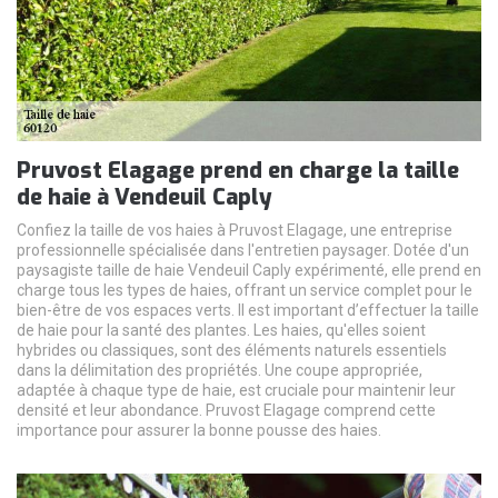
Pruvost Elagage prend en charge la taille
de haie à Vendeuil Caply
Confiez la taille de vos haies à Pruvost Elagage, une entreprise
professionnelle spécialisée dans l'entretien paysager. Dotée d'un
paysagiste taille de haie Vendeuil Caply expérimenté, elle prend en
charge tous les types de haies, offrant un service complet pour le
bien-être de vos espaces verts. Il est important d’effectuer la taille
de haie pour la santé des plantes. Les haies, qu'elles soient
hybrides ou classiques, sont des éléments naturels essentiels
dans la délimitation des propriétés. Une coupe appropriée,
adaptée à chaque type de haie, est cruciale pour maintenir leur
densité et leur abondance. Pruvost Elagage comprend cette
importance pour assurer la bonne pousse des haies.