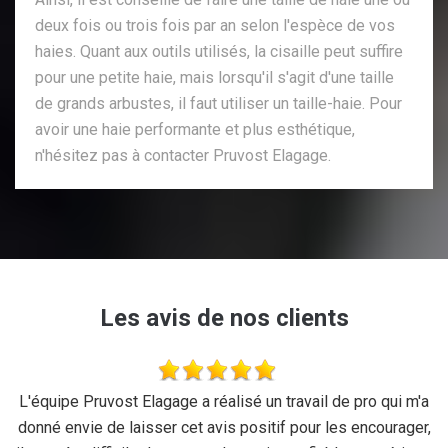
deux fois ou trois fois par an selon l'espèce de vos
haies. Quant aux outils utilisés, la cisaille peut suffire
pour une petite haie, mais lorsqu'il s'agit d'une taille
de grands arbustes, il faut utiliser un taille-haie. Pour
avoir une haie performante et plus esthétique,
n'hésitez pas à contacter Pruvost Elagage.
Les avis de nos clients
se
L'équipe Pruvost Elagage a réalisé un travail de pro qui m'a
J
donné envie de laisser cet avis positif pour les encourager,