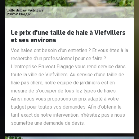
Le prix d'une taille de haie à Viefvillers
et ses environs
Vos haies ont besoin d'un entretien ? Et vous êtes à la
recherche d'un professionnel pour ce faire ?
L'entreprise Pruvost Elagage vous rend service dans
toute la ville de Viefvillers. Au service d'une taille de
haie pas chère, notre équipe de jardiniers est en
mesure de s'occuper de tous lez types de haies.
Ainsi, nous vous proposons un prix adapté à votre
budget pour toutes vos demandes. Afin d'obtenir le
tarif exact de notre intervention, n'hésitez pas à nous
soumettre une demande de devis.