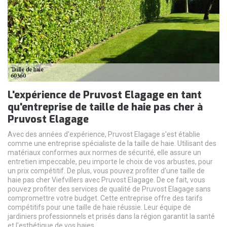
L'expérience de Pruvost Elagage en tant
qu'entreprise de taille de haie pas cher à
Pruvost Elagage
Avec des années d'expérience, Pruvost Elagage s'est établie
comme une entreprise spécialiste de la taille de haie. Utilisant des
matériaux conformes aux normes de sécurité, elle assure un
entretien impeccable, peu importe le choix de vos arbustes, pour
un prix compétitif. De plus, vous pouvez profiter d’une taille de
haie pas cher Viefvillers avec Pruvost Elagage. De ce fait, vous
pouvez profiter des services de qualité de Pruvost Elagage sans
compromettre votre budget. Cette entreprise offre des tarifs
compétitifs pour une taille de haie réussie. Leur équipe de
jardiniers professionnels et prisés dans la région garantit la santé
et l'esthétique de vos haies.