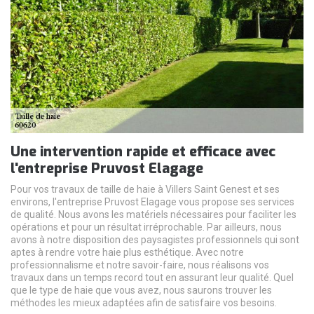
Une intervention rapide et efficace avec
l'entreprise Pruvost Elagage
Pour vos travaux de taille de haie à Villers Saint Genest et ses
environs, l'entreprise Pruvost Elagage vous propose ses services
de qualité. Nous avons les matériels nécessaires pour faciliter les
opérations et pour un résultat irréprochable. Par ailleurs, nous
avons à notre disposition des paysagistes professionnels qui sont
aptes à rendre votre haie plus esthétique. Avec notre
professionnalisme et notre savoir-faire, nous réalisons vos
travaux dans un temps record tout en assurant leur qualité. Quel
que le type de haie que vous avez, nous saurons trouver les
méthodes les mieux adaptées afin de satisfaire vos besoins.