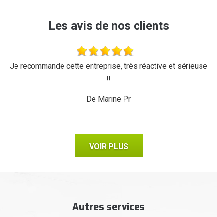
Les avis de nos clients
'a
Je recommande cette entreprise, très réactive et sérieuse
L
r,
!!
d
ux,
il
De Marine Pr
VOIR PLUS
Autres services