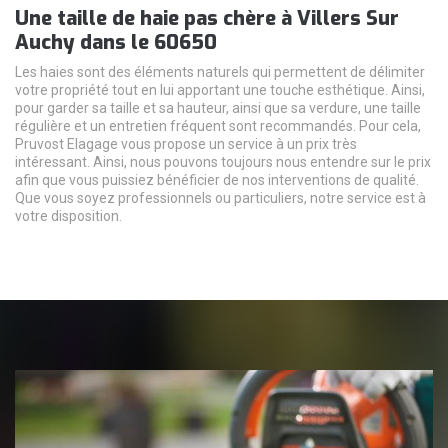
Une taille de haie pas chère à Villers Sur
Auchy dans le 60650
Les haies sont des éléments naturels qui permettent de délimiter
votre propriété tout en lui apportant une touche esthétique. Ainsi,
pour garder sa taille et sa hauteur, ainsi que sa verdure, une taille
régulière et un entretien fréquent sont recommandés. Pour cela,
Pruvost Elagage vous propose un service à un prix très
intéressant. Ainsi, nous pouvons toujours nous entendre sur le prix
afin que vous puissiez bénéficier de nos interventions de qualité.
Que vous soyez professionnels ou particuliers, notre service est à
votre disposition.