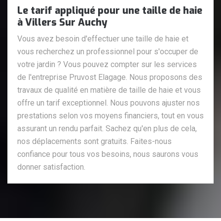
Le tarif appliqué pour une taille de haie
à Villers Sur Auchy
Vous avez besoin d'effectuer une taille de haie et
vous recherchez un professionnel pour s'occuper de
votre jardin ? Vous pouvez compter sur les services
de l'entreprise Pruvost Elagage. Nous proposons des
travaux de qualité en matière de taille de haie et vous
offre un tarif exceptionnel. Nous pouvons ajuster nos
prestations selon vos moyens financiers, tout en vous
assurant un rendu parfait. Sachez qu'en plus de cela,
nos déplacements sont gratuits. Faites-nous
confiance pour tous vos besoins, nous saurons vous
donner satisfaction.