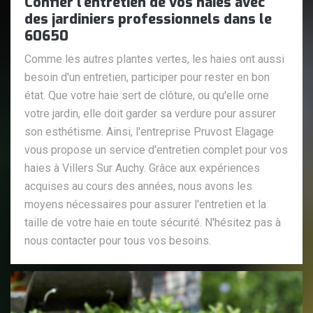
Confier l'entretien de vos haies avec
des jardiniers professionnels dans le
60650
Comme les autres plantes vertes, les haies ont aussi
besoin d'un entretien, participer pour rester en bon
état. Que votre haie sert de clôture, ou qu'elle orne
votre jardin, elle doit garder sa verdure pour assurer
son esthétisme. Ainsi, l'entreprise Pruvost Elagage
vous propose un service d'entretien complet pour vos
haies à Villers Sur Auchy. Grâce aux expériences
acquises au cours des années, nous avons les
moyens nécessaires pour assurer l'entretien et la
taille de votre haie en toute sécurité. N'hésitez pas à
nous contacter pour tous vos besoins.