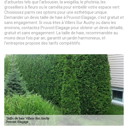
d'arbustes tels que l'arbousier, la weigélia, le photinia, les
groseilliers à fleurs ou le camélia pour embellir votre espace vert.
Choisissez parmi ces options pour une esthétique unique.
Demander un devis taille de haie à Pruvost Elagage, c’est gratuit et
sans engagement. Si vous êtes à Villers Sur Auchy ou dans les
environs, contactez Pruvost Elagage pour obtenir un devis détaillé,
gratuit et sans engagement. La taille de haie, recommandée au
moins deux fois par an, garantit un jardin harmonieux, et
l'entreprise propose des tarifs compétitifs.