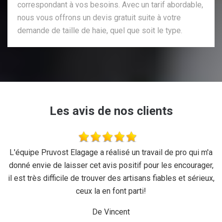
correspondant à vos besoins. Avec un tarif abordable,
nous vous offrons un devis gratuit suite à votre
demande de taille de haie, quel que soit le type.
Les avis de nos clients
se
L'équipe Pruvost Elagage a réalisé un travail de pro qui m'a
J
donné envie de laisser cet avis positif pour les encourager,
il est très difficile de trouver des artisans fiables et sérieux,
ceux la en font parti!
De Vincent