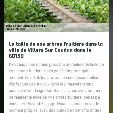
La taille de vos arbres fruitiers dans la
ville de Villers Sur Coudun dans le
60150
Il est aussi bel et bien possible de réaliser la taille de
vos arbres fruitiers, mais pas à n'importe quel
moment. En effet, les professionnels déconseillent
d'effectuer ces travaux dans les mauvais temps
puisque c'est dangereux. Ainsi, si vous avez besoin
de réaliser la taille de vos arbres fruitiers, pensez à
contacter Pruvost Elagage. Nous saurons trouver le
moment propice, avec des outils performants et des