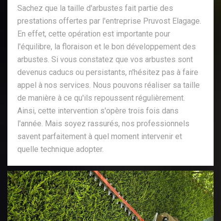
Sachez que la taille d'arbustes fait partie des
prestations offertes par l'entreprise Pruvost Elagage.
En effet, cette opération est importante pour
l'équilibre, la floraison et le bon développement des
arbustes. Si vous constatez que vos arbustes sont
devenus caducs ou persistants, n'hésitez pas à faire
appel à nos services. Nous pouvons réaliser sa taille
de manière à ce qu'ils repoussent régulièrement.
Ainsi, cette intervention s'opère trois fois dans
l'année. Mais soyez rassurés, nos professionnels
savent parfaitement à quel moment intervenir et
quelle technique adopter.