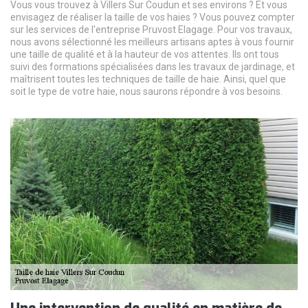
Vous vous trouvez à Villers Sur Coudun et ses environs ? Et vous
envisagez de réaliser la taille de vos haies ? Vous pouvez compter
sur les services de l'entreprise Pruvost Elagage. Pour vos travaux,
nous avons sélectionné les meilleurs artisans aptes à vous fournir
une taille de qualité et à la hauteur de vos attentes. Ils ont tous
suivi des formations spécialisées dans les travaux de jardinage, et
maîtrisent toutes les techniques de taille de haie. Ainsi, quel que
soit le type de votre haie, nous saurons répondre à vos besoins.