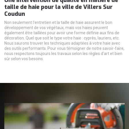
Une intervention de qualité en matière de
taille de haie pour la ville de Villers Sur
Coudun
Non seulement l'entretien et la taille de haie assurent le bon
développement de vos végétaux, mais vos haies peuvent
également être taillées pour avoir une forme définie aux fins de
décoration. Quel que soit le type votre haie : cyprès, lauriers, etc.
Nous saurons trouver les techniques adaptées à votre haie avec
des outils performants. Pour vous témoigner de notre savoir-faire,
nous respectons toujours les travaux selon les règles d'art et bien
sûr selon vos besoins.