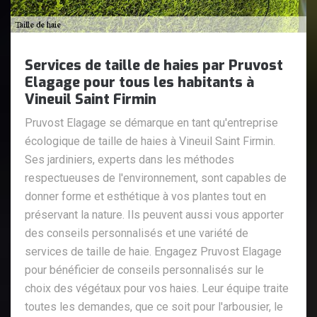
Services de taille de haies par Pruvost
Elagage pour tous les habitants à
Vineuil Saint Firmin
Pruvost Elagage se démarque en tant qu'entreprise
écologique de taille de haies à Vineuil Saint Firmin.
Ses jardiniers, experts dans les méthodes
respectueuses de l'environnement, sont capables de
donner forme et esthétique à vos plantes tout en
préservant la nature. Ils peuvent aussi vous apporter
des conseils personnalisés et une variété de
services de taille de haie. Engagez Pruvost Elagage
pour bénéficier de conseils personnalisés sur le
choix des végétaux pour vos haies. Leur équipe traite
toutes les demandes, que ce soit pour l'arbousier, le