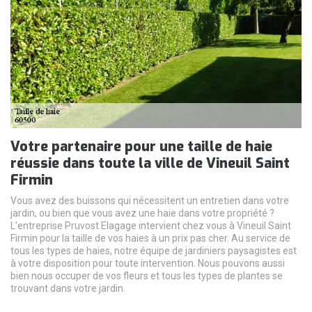
Votre partenaire pour une taille de haie
réussie dans toute la ville de Vineuil Saint
Firmin
Vous avez des buissons qui nécessitent un entretien dans votre
jardin, ou bien que vous avez une haie dans votre propriété ?
L'entreprise Pruvost Elagage intervient chez vous à Vineuil Saint
Firmin pour la taille de vos haies à un prix pas cher. Au service de
tous les types de haies, notre équipe de jardiniers paysagistes est
à votre disposition pour toute intervention. Nous pouvons aussi
bien nous occuper de vos fleurs et tous les types de plantes se
trouvant dans votre jardin.