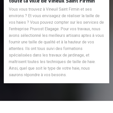
toute la ville de Vineuil Saint Firmin
Vous vous trouvez à Vineuil Saint Firmin et ses
environs ? Et vous envisagez de réaliser la taille de
vos haies ? Vous pouvez compter sur les services de
l'entreprise Pruvost Elagage. Pour vos travaux, nous
avons sélectionné les meilleurs artisans aptes à vous
fournir une taille de qualité et à la hauteur de vos
attentes. Ils ont tous suivi des formations
spécialisées dans les travaux de jardinage, et
maîtrisent toutes les techniques de taille de haie.
Ainsi, quel que soit le type de votre haie, nous
saurons répondre à vos besoins.