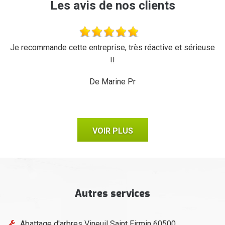
Les avis de nos clients
'a
Je recommande cette entreprise, très réactive et sérieuse
L
r,
!!
d
ux,
il
De Marine Pr
VOIR PLUS
Autres services
Abattage d'arbres Vineuil Saint Firmin 60500