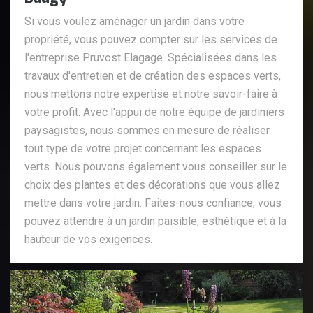
Si vous voulez aménager un jardin dans votre
propriété, vous pouvez compter sur les services de
l'entreprise Pruvost Elagage. Spécialisées dans les
travaux d'entretien et de création des espaces verts,
nous mettons notre expertise et notre savoir-faire à
votre profit. Avec l'appui de notre équipe de jardiniers
paysagistes, nous sommes en mesure de réaliser
tout type de votre projet concernant les espaces
verts. Nous pouvons également vous conseiller sur le
choix des plantes et des décorations que vous allez
mettre dans votre jardin. Faites-nous confiance, vous
pouvez attendre à un jardin paisible, esthétique et à la
hauteur de vos exigences.