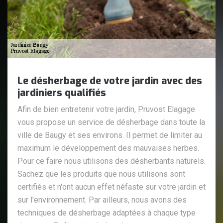
Le désherbage de votre jardin avec des
jardiniers qualifiés
Afin de bien entretenir votre jardin, Pruvost Elagage
vous propose un service de désherbage dans toute la
ville de Baugy et ses environs. Il permet de limiter au
maximum le développement des mauvaises herbes.
Pour ce faire nous utilisons des désherbants naturels.
Sachez que les produits que nous utilisons sont
certifiés et n'ont aucun effet néfaste sur votre jardin et
sur l'environnement. Par ailleurs, nous avons des
techniques de désherbage adaptées à chaque type