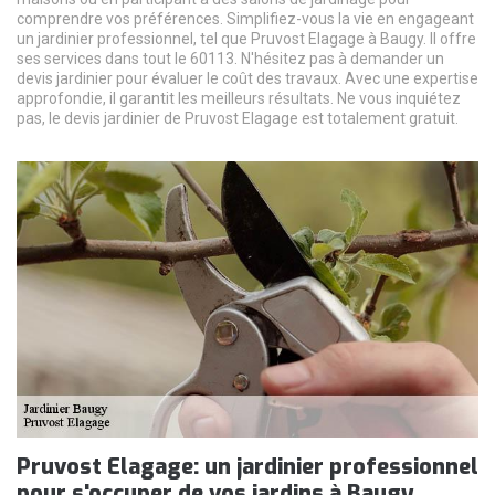
comprendre vos préférences. Simplifiez-vous la vie en engageant
un jardinier professionnel, tel que Pruvost Elagage à Baugy. Il offre
ses services dans tout le 60113. N'hésitez pas à demander un
devis jardinier pour évaluer le coût des travaux. Avec une expertise
approfondie, il garantit les meilleurs résultats. Ne vous inquiétez
pas, le devis jardinier de Pruvost Elagage est totalement gratuit.
Pruvost Elagage: un jardinier professionnel
pour s'occuper de vos jardins à Baugy