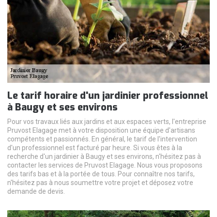
Le tarif horaire d'un jardinier professionnel
à Baugy et ses environs
Pour vos travaux liés aux jardins et aux espaces verts, l'entreprise
Pruvost Elagage met à votre disposition une équipe d'artisans
compétents et passionnés. En général, le tarif de l'intervention
d'un professionnel est facturé par heure. Si vous êtes à la
recherche d'un jardinier à Baugy et ses environs, n'hésitez pas à
contacter les services de Pruvost Elagage. Nous vous proposons
des tarifs bas et à la portée de tous. Pour connaître nos tarifs,
n'hésitez pas à nous soumettre votre projet et déposez votre
demande de devis.