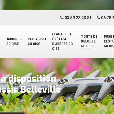
03 59 28 23 81
06 78 4
ELAGAGE ET
TONTE DE
POSE 
JARDINIER
PAYSAGISTE
ÉTÊTAGE
PELOUSE
CLÔT
60 OISE
60 OISE
D'ARBRES 60
60 OISE
60 OI
OISE
à disposition
essis Belleville