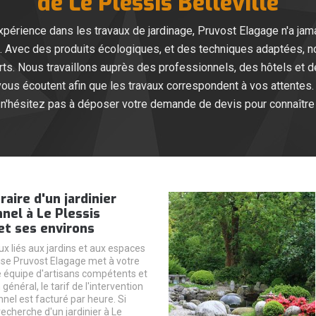
de Le Plessis Belleville
xpérience dans les travaux de jardinage, Pruvost Elagage n'a jam
. Avec des produits écologiques, et des techniques adaptées, no
. Nous travaillons auprès des professionnels, des hôtels et de
us écoutent afin que les travaux correspondent à vos attentes. 
n'hésitez pas à déposer votre demande de devis pour connaître n
raire d'un jardinier
nel à Le Plessis
 et ses environs
x liés aux jardins et aux espaces
rise Pruvost Elagage met à votre
e équipe d'artisans compétents et
général, le tarif de l'intervention
nel est facturé par heure. Si
recherche d'un jardinier à Le