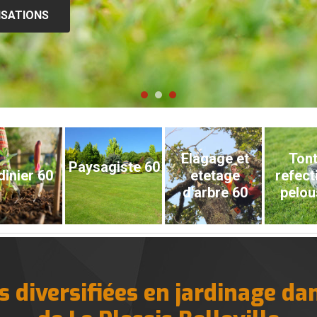
ISATIONS
Elagage et
Tont
Paysagiste 60
dinier 60
etetage
refect
d'arbre 60
pelou
 diversifiées en jardinage dan