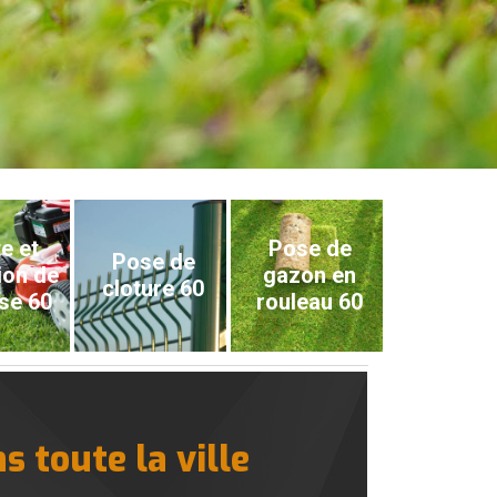
e et
Pose de
Pose de
ion de
gazon en
cloture 60
se 60
rouleau 60
s toute la ville