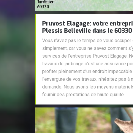
Pruvost Elagage: votre entrepri
Plessis Belleville dans le 60330
Vous n’avez pas le temps de vous occuper de
simplement, car vous ne savez comment s’y 
services de l’entreprise Pruvost Elagage. N
travaux de jardinage c’est une assurance po
profiter pleinement d’un endroit impeccable
l’envergure de vos travaux, n’hésitez pas à
demande. Nous avons les moyens matériels
fournir des prestations de haute qualité.