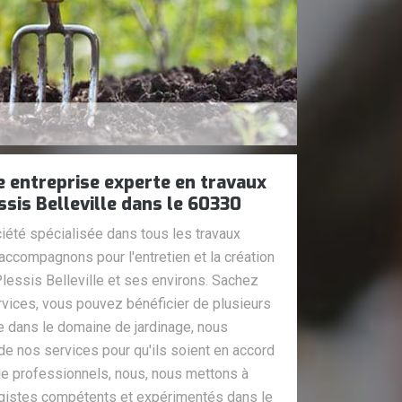
 entreprise experte en travaux
ssis Belleville dans le 60330
iété spécialisée dans tous les travaux
 accompagnons pour l'entretien et la création
lessis Belleville et ses environs. Sachez
rvices, vous pouvez bénéficier de plusieurs
e dans le domaine de jardinage, nous
 de nos services pour qu'ils soient en accord
ue professionnels, nous, nous mettons à
agistes compétents et expérimentés dans le