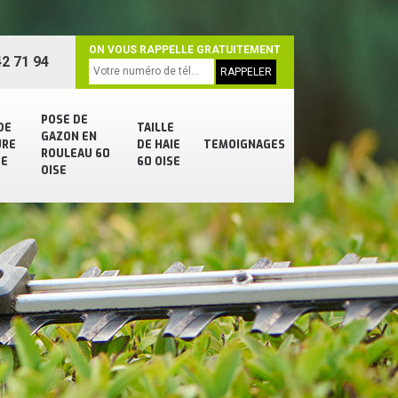
ON VOUS RAPPELLE GRATUITEMENT
2 71 94
POSE DE
DE
TAILLE
GAZON EN
URE
DE HAIE
TEMOIGNAGES
ROULEAU 60
SE
60 OISE
OISE