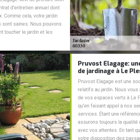
rat d'entretien annuel dont
x. Comme cela, votre jardin
es sont saines. Nous pouvons
 toucher le jardin et les
Pruvost Elagage: une
de jardinage à Le Ple
Pruvost Elagage est une soc
relatifs au jardin. Nous vous
de vos espaces verts à Le P
qu'en faisant appel à nos se
services. Étant une référenc
assurons toujours la qualité
avec vos attentes. En tant q
votre disposition des pays