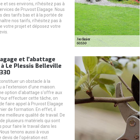
lle et ses environs, n'hésitez pas à
services de Pruvost Elagage. Nous
 des tarifs bas et à la portée de
aître nos tarifs, n'hésitez pas à
 votre projet et déposez votre
vis.
agage et l'abattage
 à Le Plessis Belleville
0330
onstituer un obstacle à la
u a l'extension d'une maison.
ne option d'abattage s'offre aux
Pour effectuer cette tâche, on
 de faire appel à Pruvost Elagage
nier de formation. En effet, il
ne meilleure qualité de travail. De
e de plusieurs matériels qui sont
 pour faire le travail dans les
. Nous tenons aussi à vous
 devis de l'opération est