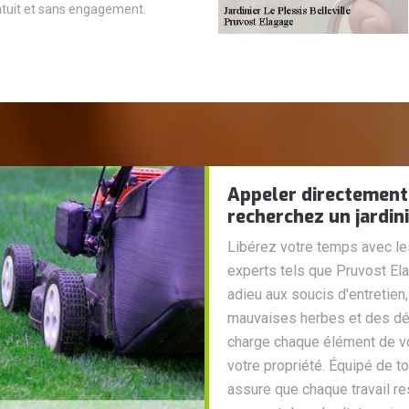
tuit et sans engagement.
Appeler directement
recherchez un jardini
Libérez votre temps avec le
experts tels que Pruvost Elag
adieu aux soucis d'entretien
mauvaises herbes et des déc
charge chaque élément de vot
votre propriété. Équipé de to
assure que chaque travail r