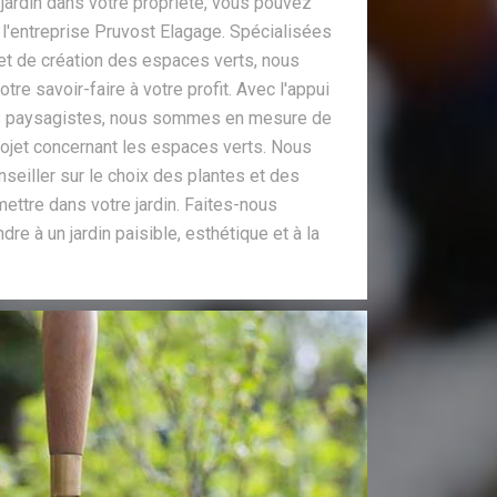
jardin dans votre propriété, vous pouvez
 l'entreprise Pruvost Elagage. Spécialisées
 et de création des espaces verts, nous
tre savoir-faire à votre profit. Avec l'appui
ers paysagistes, nous sommes en mesure de
projet concernant les espaces verts. Nous
eiller sur le choix des plantes et des
ettre dans votre jardin. Faites-nous
re à un jardin paisible, esthétique et à la