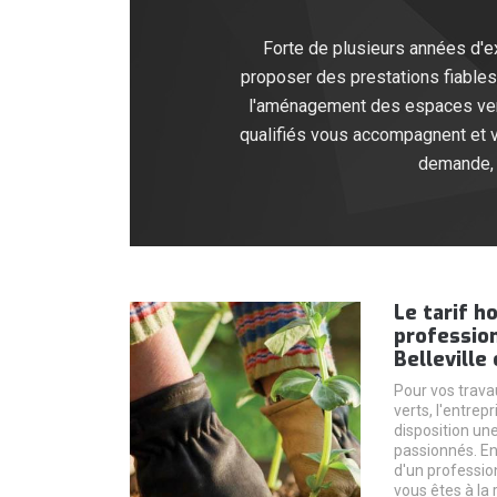
Forte de plusieurs années d'e
proposer des prestations fiables
l'aménagement des espaces verts
qualifiés vous accompagnent et vo
demande, 
Le tarif ho
profession
Belleville
Pour vos travau
verts, l'entrep
disposition un
passionnés. En 
d'un profession
vous êtes à la 