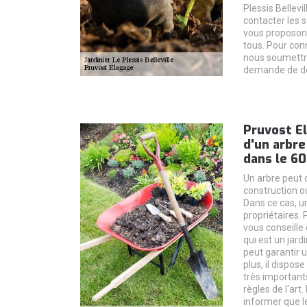
Plessis Bellevi
contacter les 
vous proposons
tous. Pour conn
nous soumettre
demande de de
Pruvost El
d'un arbre
dans le 6
Un arbre peut c
construction o
Dans ce cas, u
propriétaires. 
vous conseille
qui est un jardi
peut garantir u
plus, il dispos
très importants
règles de l'art
informer que le