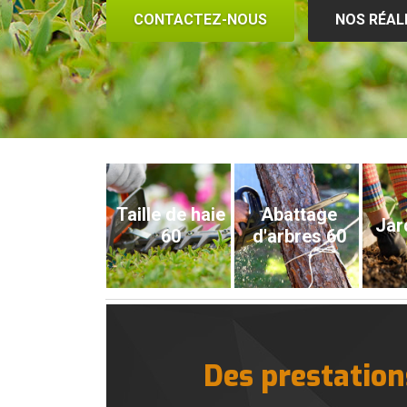
CONTACTEZ-NOUS
NOS RÉAL
Taille de haie
Abattage
Jar
60
d'arbres 60
Des prestations