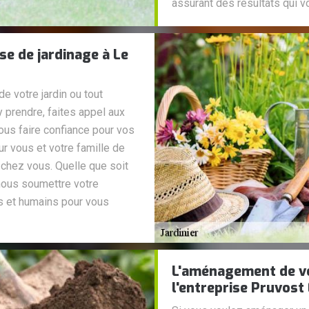
assurant des résultats qui v
se de jardinage à Le
 votre jardin ou tout
prendre, faites appel aux
ous faire confiance pour vos
ur vous et votre famille de
 chez vous. Quelle que soit
 nous soumettre votre
 et humains pour vous
L'aménagement de vo
l'entreprise Pruvost 