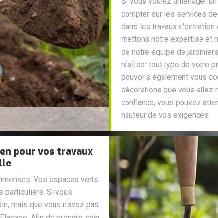
Si vous voulez aménager un 
compter sur les services de
dans les travaux d'entretien
mettons notre expertise et no
de notre équipe de jardini
réaliser tout type de votre 
pouvons également vous cons
décorations que vous allez m
confiance, vous pouvez attend
hauteur de vos exigences.
ien pour vos travaux
lle
 immenses. Vos espaces verts
particuliers. Si vous
rdin, mais que vous n'avez pas
 Elagage. Afin de prendre soin