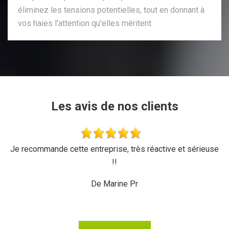
éliminez les tensions potentielles, tout en donnant à
vos haies l'attention qu'elles méritent.
Les avis de nos clients
'a
Je recommande cette entreprise, très réactive et sérieuse
L
r,
!!
d
ux,
il
De Marine Pr