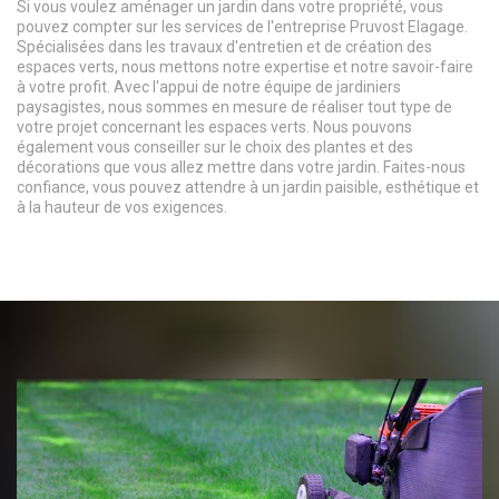
Si vous voulez aménager un jardin dans votre propriété, vous
pouvez compter sur les services de l'entreprise Pruvost Elagage.
Spécialisées dans les travaux d'entretien et de création des
espaces verts, nous mettons notre expertise et notre savoir-faire
à votre profit. Avec l'appui de notre équipe de jardiniers
paysagistes, nous sommes en mesure de réaliser tout type de
votre projet concernant les espaces verts. Nous pouvons
également vous conseiller sur le choix des plantes et des
décorations que vous allez mettre dans votre jardin. Faites-nous
confiance, vous pouvez attendre à un jardin paisible, esthétique et
à la hauteur de vos exigences.