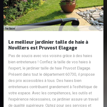
Le meilleur jardinier taille de haie à
Novillers est Pruvost Elagage
Pas de soucis avec vos voisins grâce à des haies
bien entretenues ! Confiez la taille de vos haies à
l'expert, le jardinier taille de haie Pruvost Elagage.
Présent dans tout le département 60730, il propose
des prix accessibles à tous. Des haies bien
entretenues contribuent grandement à l'esthétique de
votre espace. Avec les compétences, les outils et
l'expérience nécessaires, ce jardinier assure un travail
de qualité supérieure. Optez pour ses services et