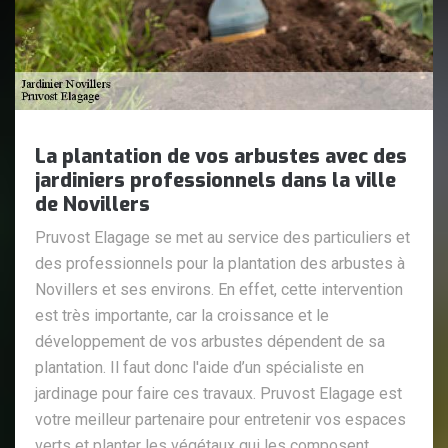
La plantation de vos arbustes avec des
jardiniers professionnels dans la ville
de Novillers
Pruvost Elagage se met au service des particuliers et
des professionnels pour la plantation des arbustes à
Novillers et ses environs. En effet, cette intervention
est très importante, car la croissance et le
développement de vos arbustes dépendent de sa
plantation. Il faut donc l'aide d’un spécialiste en
jardinage pour faire ces travaux. Pruvost Elagage est
votre meilleur partenaire pour entretenir vos espaces
verts et planter les végétaux qui les composent.