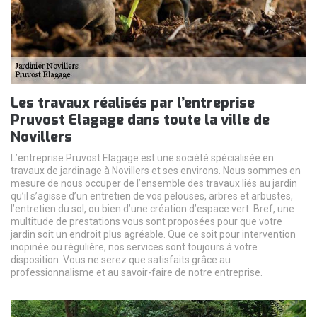
Les travaux réalisés par l’entreprise
Pruvost Elagage dans toute la ville de
Novillers
L’entreprise Pruvost Elagage est une société spécialisée en
travaux de jardinage à Novillers et ses environs. Nous sommes en
mesure de nous occuper de l’ensemble des travaux liés au jardin
qu’il s’agisse d’un entretien de vos pelouses, arbres et arbustes,
l’entretien du sol, ou bien d’une création d’espace vert. Bref, une
multitude de prestations vous sont proposées pour que votre
jardin soit un endroit plus agréable. Que ce soit pour intervention
inopinée ou régulière, nos services sont toujours à votre
disposition. Vous ne serez que satisfaits grâce au
professionnalisme et au savoir-faire de notre entreprise.