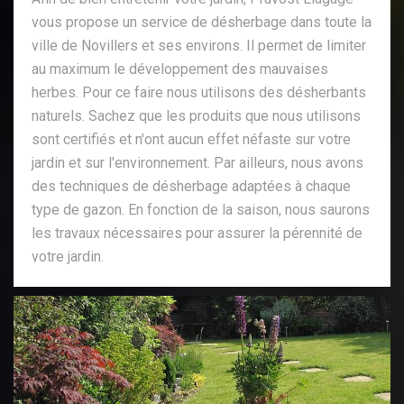
vous propose un service de désherbage dans toute la
ville de Novillers et ses environs. Il permet de limiter
au maximum le développement des mauvaises
herbes. Pour ce faire nous utilisons des désherbants
naturels. Sachez que les produits que nous utilisons
sont certifiés et n'ont aucun effet néfaste sur votre
jardin et sur l'environnement. Par ailleurs, nous avons
des techniques de désherbage adaptées à chaque
type de gazon. En fonction de la saison, nous saurons
les travaux nécessaires pour assurer la pérennité de
votre jardin.