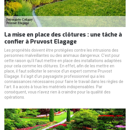
La mise en place des clôtures : une tâche à
confier à Pruvost Elagage
Les propriétés doivent être protégées contre les intrusions des
personnes malveillantes ou des animaux dangereux. C'est pour
cette raison qu’il faut mettre en place des installations adaptées
pour cela comme les clôtures. En effet, afin de les mettre en
place, il faut solliciter le service d'un expert comme Pruvost
Elagage. Il s'agit d'un paysagiste professionnel qui a les
connaissances nécessaires pour faire le travail dans les règles de
l'art. Il a accès à tous les matériels indispensables. Par
conséquent, vous n'avez rien à craindre pour la qualité des
opérations.