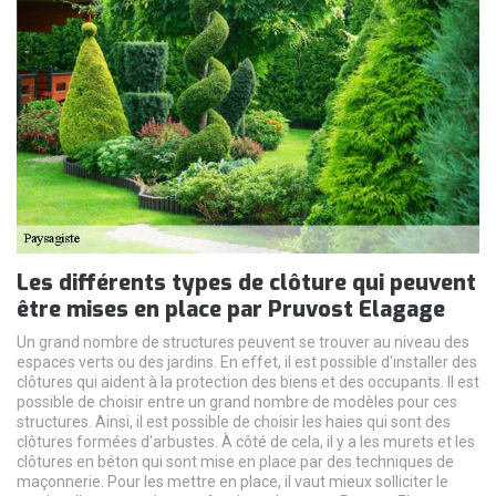
Les différents types de clôture qui peuvent
être mises en place par Pruvost Elagage
Un grand nombre de structures peuvent se trouver au niveau des
espaces verts ou des jardins. En effet, il est possible d'installer des
clôtures qui aident à la protection des biens et des occupants. Il est
possible de choisir entre un grand nombre de modèles pour ces
structures. Ainsi, il est possible de choisir les haies qui sont des
clôtures formées d'arbustes. À côté de cela, il y a les murets et les
clôtures en béton qui sont mise en place par des techniques de
maçonnerie. Pour les mettre en place, il vaut mieux solliciter le