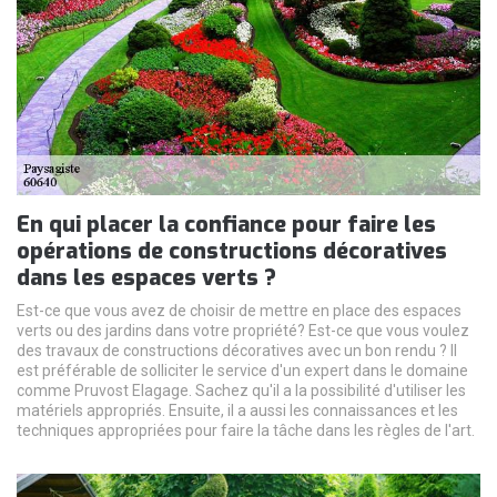
En qui placer la confiance pour faire les
opérations de constructions décoratives
dans les espaces verts ?
Est-ce que vous avez de choisir de mettre en place des espaces
verts ou des jardins dans votre propriété? Est-ce que vous voulez
des travaux de constructions décoratives avec un bon rendu ? Il
est préférable de solliciter le service d'un expert dans le domaine
comme Pruvost Elagage. Sachez qu'il a la possibilité d'utiliser les
matériels appropriés. Ensuite, il a aussi les connaissances et les
techniques appropriées pour faire la tâche dans les règles de l'art.