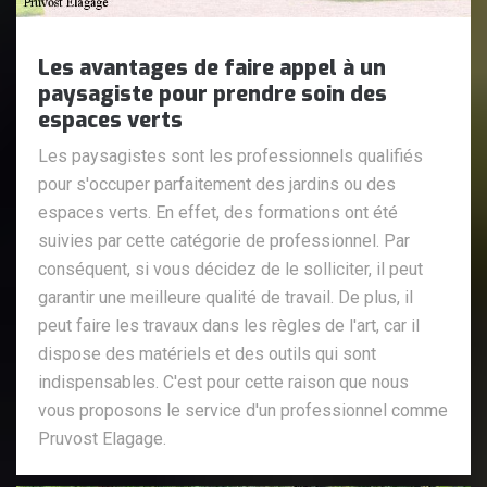
Les avantages de faire appel à un
paysagiste pour prendre soin des
espaces verts
Les paysagistes sont les professionnels qualifiés
pour s'occuper parfaitement des jardins ou des
espaces verts. En effet, des formations ont été
suivies par cette catégorie de professionnel. Par
conséquent, si vous décidez de le solliciter, il peut
garantir une meilleure qualité de travail. De plus, il
peut faire les travaux dans les règles de l'art, car il
dispose des matériels et des outils qui sont
indispensables. C'est pour cette raison que nous
vous proposons le service d'un professionnel comme
Pruvost Elagage.