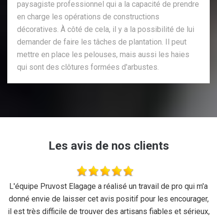
paysagiste professionnel qui a la capacité de prendre
en charge les opérations de constructions
décoratives. À côté de cela, il y a la possibilité de lui
demander de faire les tâches de plantation. Il peut
mettre en place les pelouses, mais aussi les haies
qui sont des clôtures formées d'arbustes.
Les avis de nos clients
se
L'équipe Pruvost Elagage a réalisé un travail de pro qui m'a
J
donné envie de laisser cet avis positif pour les encourager,
il est très difficile de trouver des artisans fiables et sérieux,