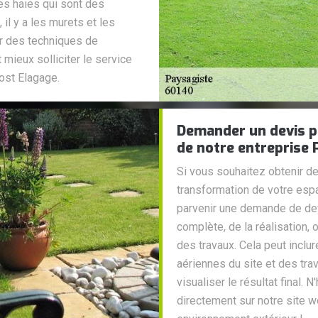
 les haies qui sont des
il y a les murets et les
ar des techniques de
 mieux solliciter le service
ost Elagage.
Demander un devis p
de notre entreprise
Si vous souhaitez obtenir de
transformation de votre espac
parvenir une demande de de
complète, de la réalisation, 
des travaux. Cela peut inclu
aériennes du site et des tra
visualiser le résultat final.
directement sur notre site 