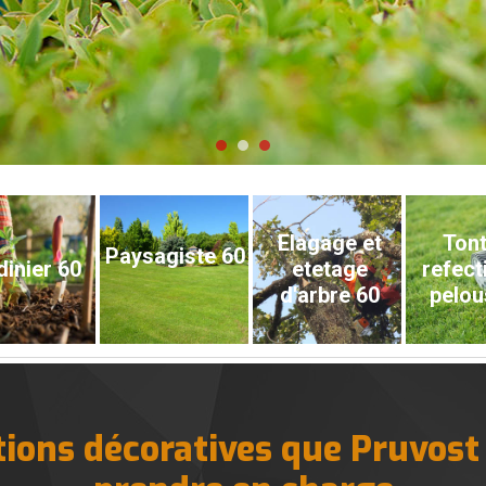
Elagage et
Tont
Paysagiste 60
dinier 60
etetage
refect
d'arbre 60
pelou
tions décoratives que Pruvost