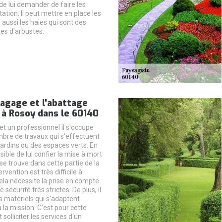
é de lui demander de faire les
ation. Il peut mettre en place les
aussi les haies qui sont des
es d'arbustes.
agage et l'abattage
 à Rosoy dans le 60140
et un professionnel il s'occupe
bre de travaux qui s'effectuent
jardins ou des espaces verts. En
ssible de lui confier la mise à mort
se trouve dans cette partie de la
ervention est très difficile à
cela nécessite la prise en compte
sécurité très strictes. De plus, il
es matériels qui s'adaptent
la mission. C'est pour cette
t solliciter les services d'un