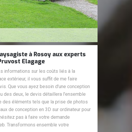
aysagiste à Rosoy aux experts
 Pruvost Elagage
s informations sur les coûts liés à la
e extérieur, il vous suffit de me faire
vis. Que vous ayez besoin d'une conception
ou des deux, le devis détaillera l'ensemble
re des éléments tels que la prise de photos
vaux de conception en 3D sur ordinateur pour
 N'hésitez pas à faire votre demande
web. Transformons ensemble votre