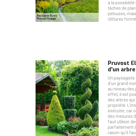
a la possibilit
tâches de plant
pelouses, mais 
clôtures formé
Pruvost El
d'un arbre
Un paysagiste 
d'un grand nom
au niveau des 
effet, il est po
des arbres qui 
propriété. L'int
exécuter, car 
des mesures de 
faut utiliser d
parfaitement à 
raison qu'il fau