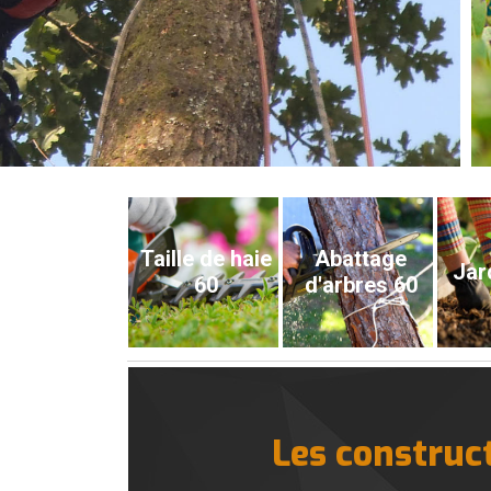
Taille de haie
Abattage
Jar
60
d'arbres 60
Les construc