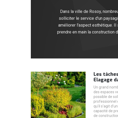
Dans la ville de Rosoy, nombreu
solliciter le service d'un paysa
améliorer l'aspect esthétique. I
prendre en main la construction 
Les tâches
Elagage da
Un grand nombr
des espaces ver
possible de sol
professionnel
qu'il s'agit d'
capacité de pr
de construction