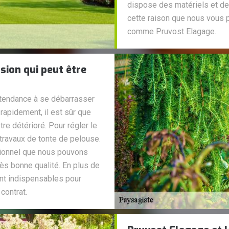
dispose des matériels et des
cette raison que nous vous 
comme Pruvost Elagage.
sion qui peut être
tendance à se débarrasser
 rapidement, il est sûr que
tre détérioré. Pour régler le
 travaux de tonte de pelouse.
sionnel que nous pouvons
rès bonne qualité. En plus de
ont indispensables pour
contrat.