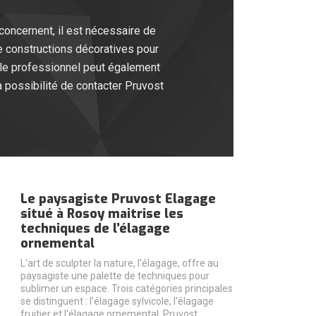
concernent, il est nécessaire de
de constructions décoratives pour
, le professionnel peut également
 possibilité de contacter Pruvost
Le paysagiste Pruvost Elagage
situé à Rosoy maitrise les
techniques de l’élagage
ornemental
L'art de sculpter la nature, l'élagage, offre au
paysagiste une palette de techniques pour
sublimer un espace. Trois catégories principales
se distinguent : l'élagage sylvicole, l'élagage
fruitier et l'élagage ornemental. Pruvost