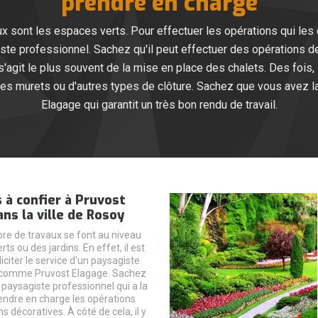
prendre en charge
x sont les espaces verts. Pour effectuer les opérations qui les 
giste professionnel. Sachez qu'il peut effectuer des opérations 
l s'agit le plus souvent de la mise en place des chalets. Des fois
des murets ou d'autres types de clôture. Sachez que vous avez la
Elagage qui garantit un très bon rendu de travail.
 à confier à Pruvost
ns la ville de Rosoy
e de travaux se font au niveau
ts ou des jardins. En effet, il est
liciter le service d'un paysagiste
 comme Pruvost Elagage. Sachez
un paysagiste professionnel qui a la
endre en charge les opérations
s décoratives. À côté de cela, il y