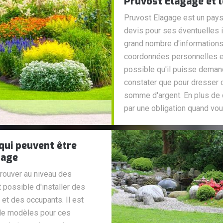
Pruvost Elagage et l
Pruvost Elagage est un paysa
devis pour ses éventuelles in
grand nombre d'informations q
coordonnées personnelles et l
possible qu'il puisse demande
constater que pour dresser
somme d'argent. En plus de c
par une obligation quand vou
 qui peuvent être
gage
rouver au niveau des
t possible d'installer des
 et des occupants. Il est
 de modèles pour ces