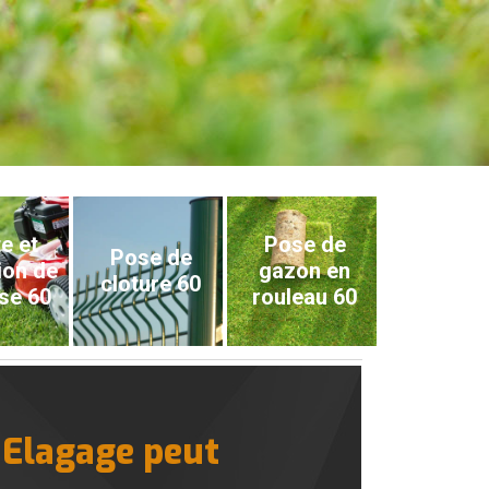
e et
Pose de
Pose de
ion de
gazon en
cloture 60
se 60
rouleau 60
 Elagage peut