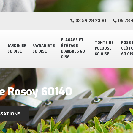
03 59 28 23 81
06 78 4
ELAGAGE ET
TONTE DE
POSE 
JARDINIER
PAYSAGISTE
ÉTÊTAGE
PELOUSE
CLÔT
60 OISE
60 OISE
D'ARBRES 60
60 OISE
60 OI
OISE
te Rosoy 60140
ISATIONS