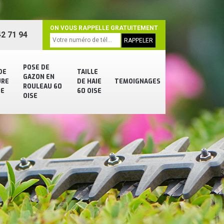
ON VOUS RAPPELLE GRATUITEMENT
2 71 94
POSE DE
DE
TAILLE
GAZON EN
URE
DE HAIE
TEMOIGNAGES
ROULEAU 60
SE
60 OISE
OISE