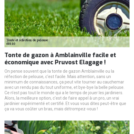
Tonte de gazon à Amblainville facile et
économique avec Pruvost Elagage !
On pense souvent que la tonte de gazon Amblainville ou la
réfection de pelouse, c'est facile. Mais attention, sans un
minimum de connaissances, ça peut vite tourner au cauchemar
avec un rendu pas du tout uniforme, et bye-bye la belle pelouse.
Ce n’est pas tout le monde qui a le temps de jouer les jardiniers.
Alors, la meilleure option, c'est de faire appel à un pro, un vrai
jardinier expérimenté et certifié. Et vous vous dites peut-être que
ça va vous coûter un bras, mais détrompez-vous !