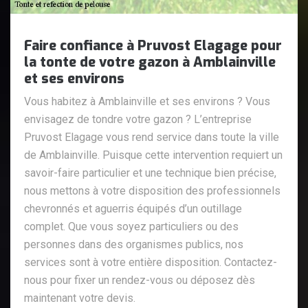
Faire confiance à Pruvost Elagage pour
la tonte de votre gazon à Amblainville
et ses environs
Vous habitez à Amblainville et ses environs ? Vous
envisagez de tondre votre gazon ? L’entreprise
Pruvost Elagage vous rend service dans toute la ville
de Amblainville. Puisque cette intervention requiert un
savoir-faire particulier et une technique bien précise,
nous mettons à votre disposition des professionnels
chevronnés et aguerris équipés d’un outillage
complet. Que vous soyez particuliers ou des
personnes dans des organismes publics, nos
services sont à votre entière disposition. Contactez-
nous pour fixer un rendez-vous ou déposez dès
maintenant votre devis.