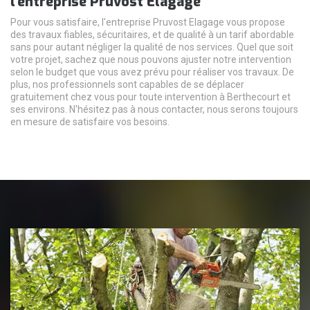
l'entreprise Pruvost Elagage
Pour vous satisfaire, l'entreprise Pruvost Elagage vous propose
des travaux fiables, sécuritaires, et de qualité à un tarif abordable
sans pour autant négliger la qualité de nos services. Quel que soit
votre projet, sachez que nous pouvons ajuster notre intervention
selon le budget que vous avez prévu pour réaliser vos travaux. De
plus, nos professionnels sont capables de se déplacer
gratuitement chez vous pour toute intervention à Berthecourt et
ses environs. N'hésitez pas à nous contacter, nous serons toujours
en mesure de satisfaire vos besoins.