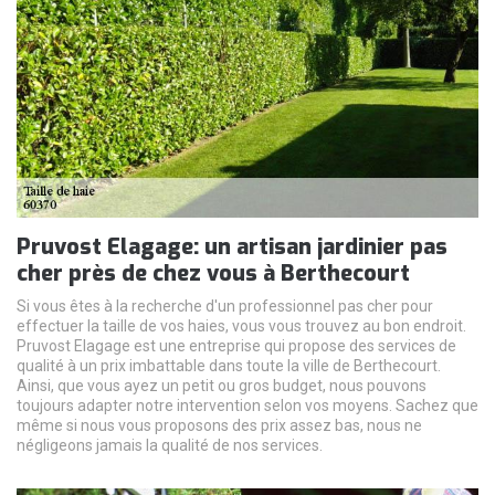
Pruvost Elagage: un artisan jardinier pas
cher près de chez vous à Berthecourt
Si vous êtes à la recherche d'un professionnel pas cher pour
effectuer la taille de vos haies, vous vous trouvez au bon endroit.
Pruvost Elagage est une entreprise qui propose des services de
qualité à un prix imbattable dans toute la ville de Berthecourt.
Ainsi, que vous ayez un petit ou gros budget, nous pouvons
toujours adapter notre intervention selon vos moyens. Sachez que
même si nous vous proposons des prix assez bas, nous ne
négligeons jamais la qualité de nos services.