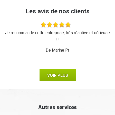
Les avis de nos clients
'a
Je recommande cette entreprise, très réactive et sérieuse
L
r,
!!
d
ux,
il
De Marine Pr
VOIR PLUS
Autres services