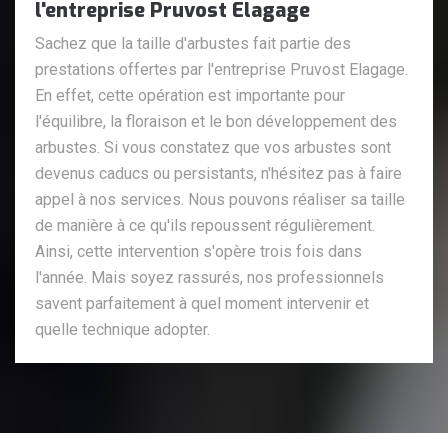
l'entreprise Pruvost Elagage
Sachez que la taille d'arbustes fait partie des
prestations offertes par l'entreprise Pruvost Elagage.
En effet, cette opération est importante pour
l'équilibre, la floraison et le bon développement des
arbustes. Si vous constatez que vos arbustes sont
devenus caducs ou persistants, n'hésitez pas à faire
appel à nos services. Nous pouvons réaliser sa taille
de manière à ce qu'ils repoussent régulièrement.
Ainsi, cette intervention s'opère trois fois dans
l'année. Mais soyez rassurés, nos professionnels
savent parfaitement à quel moment intervenir et
quelle technique adopter.