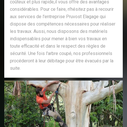
coûteux et plus rapide,il vous offre des avantages
considérables. Pour ce faire, n'hésitez pas à recourir
aux services de l'entreprise Pruvost Elagage qui
dispose des compétences nécessaires pour réaliser
les travaux. Aussi, nous disposons des matériels
indispensables pour mener à bien vos travaux en
toute efficacité et dans le respect des règles de
sécurité. Une fois l'arbre coupé, nos professionnels
procéderont à leur débitage pour être évacués par la
suite.