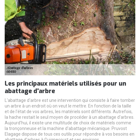
Les principaux matériels utilisés pour un
abattage d'arbre
L'abattage d'arbre est une intervention qui consiste à faire tomber
un arbre à un endroit où on veut le mettre. En fonction de la taille
et de l'état de vos arbres, les matériels sont différents. Autrefois,
la hache restait le seul moyen de procéder à un abattage d'arbres.
Aujourd'hui, il existe une multitude de choix de matériels comme
la tronçonneuse et la machine d'abattage mécanique. Pruvost
Elagage dispose de tous ces outils pour répondre à vos besoins en
abattage d'arbres à Guignecourt et ses environs.