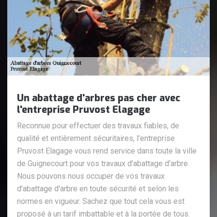
Un abattage d'arbres pas cher avec
l'entreprise Pruvost Elagage
Reconnue pour effectuer des travaux fiables, de
qualité et entièrement sécuritaires, l'entreprise
Pruvost Elagage vous rend service dans toute la ville
de Guignecourt pour vos travaux d'abattage d'arbre.
Nous pouvons nous occuper de vos travaux
d'abattage d'arbre en toute sécurité et selon les
normes en vigueur. Sachez que tout cela vous est
proposé à un tarif imbattable et à la portée de tous.