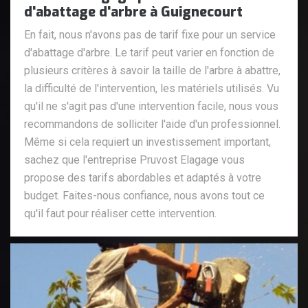
d'abattage d'arbre à Guignecourt
En fait, nous n'avons pas de tarif fixe pour un service
d'abattage d'arbre. Le tarif peut varier en fonction de
plusieurs critères à savoir la taille de l'arbre à abattre,
la difficulté de l'intervention, les matériels utilisés. Vu
qu'il ne s'agit pas d'une intervention facile, nous vous
recommandons de solliciter l'aide d'un professionnel.
Même si cela requiert un investissement important,
sachez que l'entreprise Pruvost Elagage vous
propose des tarifs abordables et adaptés à votre
budget. Faites-nous confiance, nous avons tout ce
qu'il faut pour réaliser cette intervention.