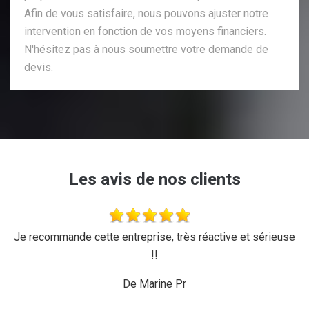
Afin de vous satisfaire, nous pouvons ajuster notre
intervention en fonction de vos moyens financiers.
N'hésitez pas à nous soumettre votre demande de
devis.
Les avis de nos clients
'a
Je recommande cette entreprise, très réactive et sérieuse
L
r,
!!
d
ux,
il
De Marine Pr