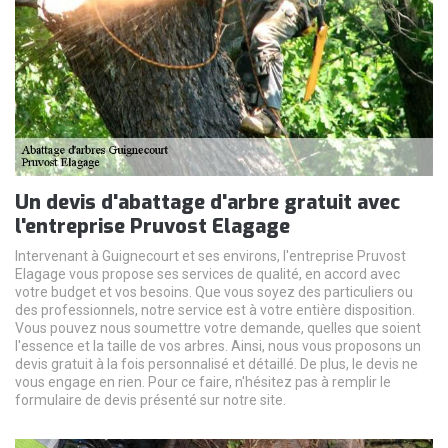
Un devis d'abattage d'arbre gratuit avec
l'entreprise Pruvost Elagage
Intervenant à Guignecourt et ses environs, l'entreprise Pruvost
Elagage vous propose ses services de qualité, en accord avec
votre budget et vos besoins. Que vous soyez des particuliers ou
des professionnels, notre service est à votre entière disposition.
Vous pouvez nous soumettre votre demande, quelles que soient
l'essence et la taille de vos arbres. Ainsi, nous vous proposons un
devis gratuit à la fois personnalisé et détaillé. De plus, le devis ne
vous engage en rien. Pour ce faire, n'hésitez pas à remplir le
formulaire de devis présenté sur notre site.