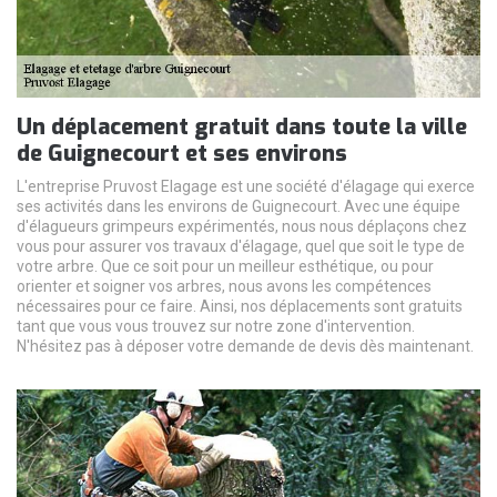
Un déplacement gratuit dans toute la ville
de Guignecourt et ses environs
L'entreprise Pruvost Elagage est une société d'élagage qui exerce
ses activités dans les environs de Guignecourt. Avec une équipe
d'élagueurs grimpeurs expérimentés, nous nous déplaçons chez
vous pour assurer vos travaux d'élagage, quel que soit le type de
votre arbre. Que ce soit pour un meilleur esthétique, ou pour
orienter et soigner vos arbres, nous avons les compétences
nécessaires pour ce faire. Ainsi, nos déplacements sont gratuits
tant que vous vous trouvez sur notre zone d'intervention.
N'hésitez pas à déposer votre demande de devis dès maintenant.