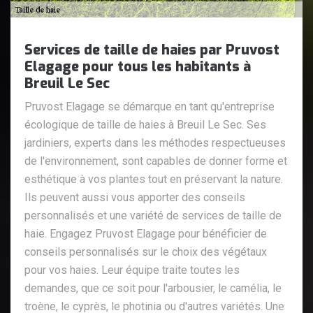
Services de taille de haies par Pruvost
Elagage pour tous les habitants à
Breuil Le Sec
Pruvost Elagage se démarque en tant qu'entreprise
écologique de taille de haies à Breuil Le Sec. Ses
jardiniers, experts dans les méthodes respectueuses
de l'environnement, sont capables de donner forme et
esthétique à vos plantes tout en préservant la nature.
Ils peuvent aussi vous apporter des conseils
personnalisés et une variété de services de taille de
haie. Engagez Pruvost Elagage pour bénéficier de
conseils personnalisés sur le choix des végétaux
pour vos haies. Leur équipe traite toutes les
demandes, que ce soit pour l'arbousier, le camélia, le
troène, le cyprès, le photinia ou d'autres variétés. Une