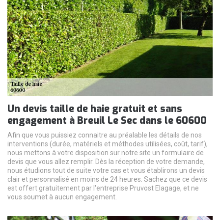
Un devis taille de haie gratuit et sans
engagement à Breuil Le Sec dans le 60600
Afin que vous puissiez connaitre au préalable les détails de nos
interventions (durée, matériels et méthodes utilisées, coût, tarif),
nous mettons à votre disposition sur notre site un formulaire de
devis que vous allez remplir. Dès la réception de votre demande,
nous étudions tout de suite votre cas et vous établirons un devis
clair et personnalisé en moins de 24 heures. Sachez que ce devis
est offert gratuitement par l'entreprise Pruvost Elagage, et ne
vous soumet à aucun engagement.