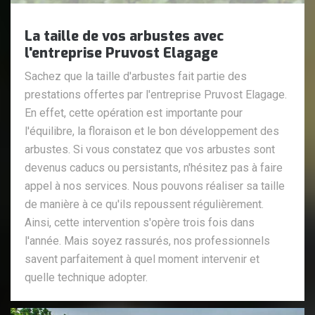
La taille de vos arbustes avec
l'entreprise Pruvost Elagage
Sachez que la taille d'arbustes fait partie des
prestations offertes par l'entreprise Pruvost Elagage.
En effet, cette opération est importante pour
l'équilibre, la floraison et le bon développement des
arbustes. Si vous constatez que vos arbustes sont
devenus caducs ou persistants, n'hésitez pas à faire
appel à nos services. Nous pouvons réaliser sa taille
de manière à ce qu'ils repoussent régulièrement.
Ainsi, cette intervention s'opère trois fois dans
l'année. Mais soyez rassurés, nos professionnels
savent parfaitement à quel moment intervenir et
quelle technique adopter.