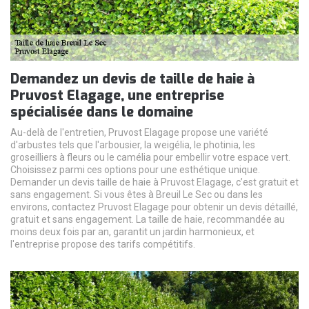
Demandez un devis de taille de haie à
Pruvost Elagage, une entreprise
spécialisée dans le domaine
Au-delà de l'entretien, Pruvost Elagage propose une variété
d'arbustes tels que l'arbousier, la weigélia, le photinia, les
groseilliers à fleurs ou le camélia pour embellir votre espace vert.
Choisissez parmi ces options pour une esthétique unique.
Demander un devis taille de haie à Pruvost Elagage, c’est gratuit et
sans engagement. Si vous êtes à Breuil Le Sec ou dans les
environs, contactez Pruvost Elagage pour obtenir un devis détaillé,
gratuit et sans engagement. La taille de haie, recommandée au
moins deux fois par an, garantit un jardin harmonieux, et
l'entreprise propose des tarifs compétitifs.