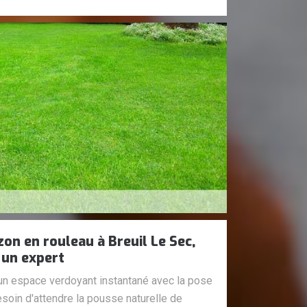
on en rouleau à Breuil Le Sec,
 un expert
 un espace verdoyant instantané avec la pose
soin d'attendre la pousse naturelle de