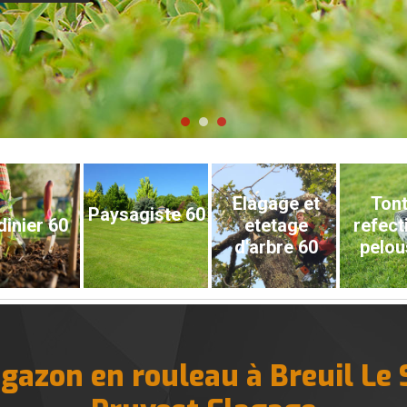
Elagage et
Tont
Paysagiste 60
dinier 60
etetage
refect
d'arbre 60
pelou
 gazon en rouleau à Breuil Le