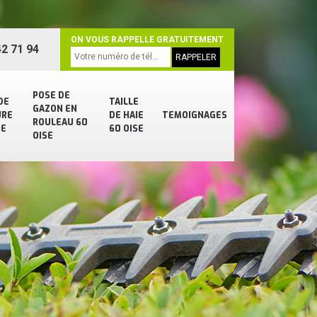
ON VOUS RAPPELLE GRATUITEMENT
2 71 94
POSE DE
DE
TAILLE
GAZON EN
URE
DE HAIE
TEMOIGNAGES
ROULEAU 60
SE
60 OISE
OISE