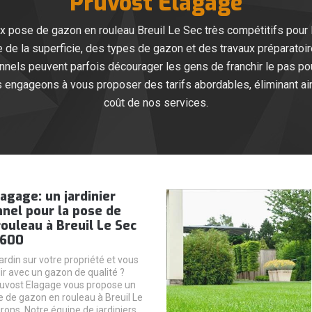
Pruvost Elagage
x pose de gazon en rouleau Breuil Le Sec très compétitifs pour 
 de la superficie, des types de gazon et des travaux préparatoi
nels peuvent parfois décourager les gens de franchir le pas pour
engageons à vous proposer des tarifs abordables, éliminant ain
coût de nos services.
agage: un jardinier
nel pour la pose de
ouleau à Breuil Le Sec
0600
rdin sur votre propriété et vous
ir avec un gazon de qualité ?
ruvost Elagage vous propose un
e de gazon en rouleau à Breuil Le
rons. Notre équipe de jardiniers