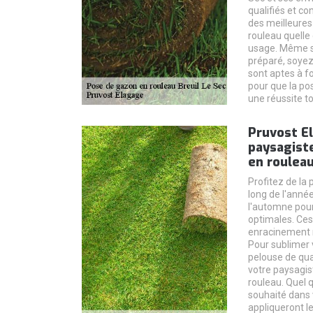
qualifiés et co
des meilleures
rouleau quelle
usage. Même si
préparé, soyez
sont aptes à f
pour que la po
une réussite to
Pruvost E
paysagist
en rouleau
Profitez de la
long de l'année
l'automne pou
optimales. Ces
enracinement r
Pour sublimer 
pelouse de qua
votre paysagis
rouleau. Quel q
souhaité dans v
appliqueront l