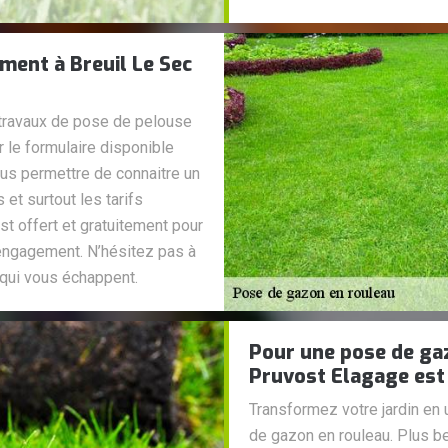
ment à Breuil Le Sec
travaux de pose de pelouse
r le formulaire disponible
ous permettre de connaitre un
 et surtout les tarifs
st offert et gratuitement pour
engagement. N’hésitez pas à
qui vous échappent.
Pour une pose de gaz
Pruvost Elagage est
Transformez votre jardin en
de gazon en rouleau. Plus be