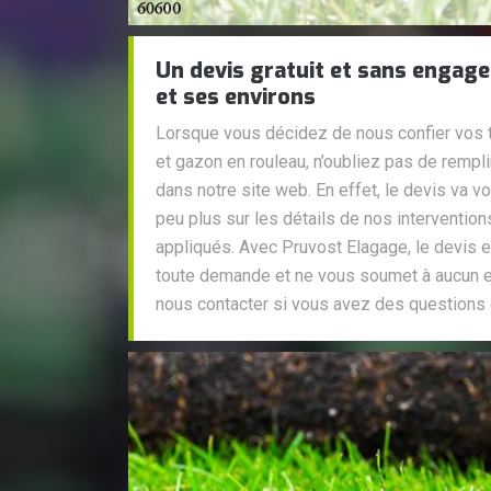
Un devis gratuit et sans engage
et ses environs
Lorsque vous décidez de nous confier vos 
et gazon en rouleau, n’oubliez pas de rempli
dans notre site web. En effet, le devis va v
peu plus sur les détails de nos interventions
appliqués. Avec Pruvost Elagage, le devis e
toute demande et ne vous soumet à aucun 
nous contacter si vous avez des questions 