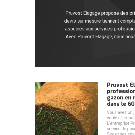
Pruvost Elagage propose des pri
devis sur mesure tiennent compte
associés aux services profession
Avec Pruvost Elagage, nous nous 
Pruvost El
profession
gazon en r
dans le 6
Vous avez un ja
voulez l'embell
L'entreprise P
service de pos
Sec et ses envi