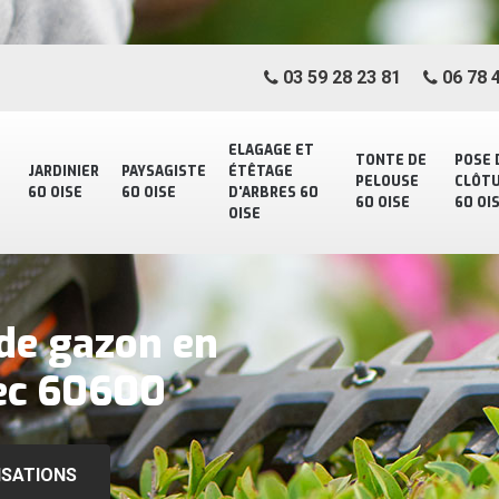
03 59 28 23 81
06 78 4
ELAGAGE ET
TONTE DE
POSE 
JARDINIER
PAYSAGISTE
ÉTÊTAGE
PELOUSE
CLÔT
60 OISE
60 OISE
D'ARBRES 60
60 OISE
60 OI
OISE
 de gazon en
Sec 60600
ISATIONS