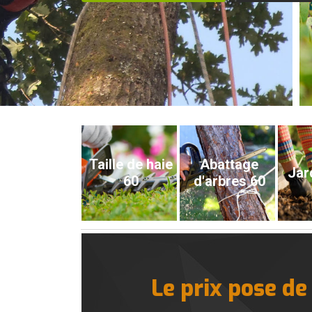
Taille de haie
Abattage
Jar
60
d'arbres 60
Le prix pose de