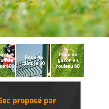
e et
Pose de
Pose de
ion de
gazon en
cloture 60
se 60
rouleau 60
 Sec proposé par