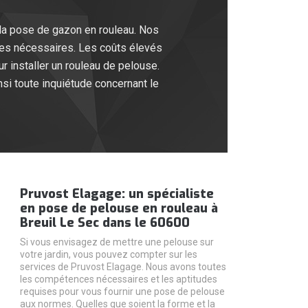
la pose de gazon en rouleau. Nos
res nécessaires. Les coûts élevés
 installer un rouleau de pelouse.
si toute inquiétude concernant le
Pruvost Elagage: un spécialiste
en pose de pelouse en rouleau à
Breuil Le Sec dans le 60600
Si vous envisagez de mettre une pelouse sur
votre jardin, vous pouvez compter sur les
services de Pruvost Elagage. Nous avons toutes
les compétences nécessaires et les aptitudes
requises pour vous fournir une pose de pelouse
aux normes. Quelles que soient la forme et la