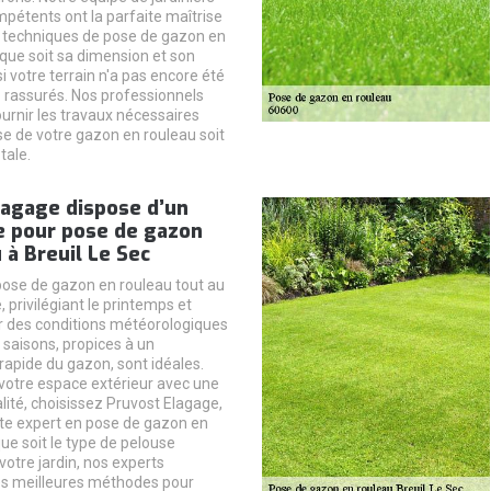
mpétents ont la parfaite maîtrise
 techniques de pose de gazon en
 que soit sa dimension et son
 votre terrain n'a pas encore été
 rassurés. Nos professionnels
ournir les travaux nécessaires
se de votre gazon en rouleau soit
tale.
lagage dispose d’un
e pour pose de gazon
 à Breuil Le Sec
 pose de gazon en rouleau tout au
, privilégiant le printemps et
r des conditions météorologiques
 saisons, propices à un
apide du gazon, sont idéales.
votre espace extérieur avec une
lité, choisissez Pruvost Elagage,
te expert en pose de gazon en
ue soit le type de pelouse
otre jardin, nos experts
es meilleures méthodes pour